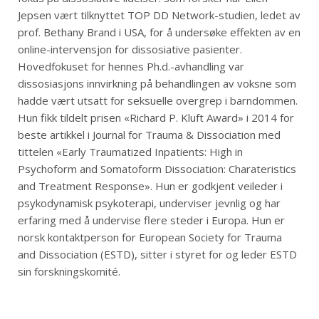
Jepsen vært tilknyttet TOP DD Network-studien, ledet av
prof. Bethany Brand i USA, for å undersøke effekten av en
online-intervensjon for dissosiative pasienter.
Hovedfokuset for hennes Ph.d.-avhandling var
dissosiasjons innvirkning på behandlingen av voksne som
hadde vært utsatt for seksuelle overgrep i barndommen.
Hun fikk tildelt prisen «Richard P. Kluft Award» i 2014 for
beste artikkel i Journal for Trauma & Dissociation med
tittelen «Early Traumatized Inpatients: High in
Psychoform and Somatoform Dissociation: Charateristics
and Treatment Response». Hun er godkjent veileder i
psykodynamisk psykoterapi, underviser jevnlig og har
erfaring med å undervise flere steder i Europa. Hun er
norsk kontaktperson for European Society for Trauma
and Dissociation (ESTD), sitter i styret for og leder ESTD
sin forskningskomité.