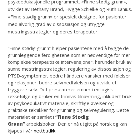
psykoedukasjonelle programmet, «Finne stødig grunn»,
utviklet av Bethany Brand, Hygge Schielke og Ruth Lanius.
«Finne stødig grunn» er spesielt designet for pasienter
med alvorlig grad av dissosiasjon og utrygge
mestringsstrategier og deres terapeuter.
“Finne stødig grunn” hjelper pasientene med å bygge de
grunnleggende ferdighetene som er nødvendige for mer
komplekse terapeutiske intervensjoner, herunder bruk av
sunne mestringsstrategier, regulering av dissosiasjon og
PTSD-symptomer, bedre håndtere vansker med følelser
og relasjoner, bedre selvmedfølelsen og utvikle et
tryggere selv. Det presenterer emner i en logisk
rekkefølge og bruker en trinnvis tilnærming, inkludert bruk
av psykoedukativt materiale, skriftlige øvelser og
praktiske teknikker for grunning og selvregulering. Dette
materialet er samlet i
“Finne Stødig
Grunn”
arbeidsboken. Den
er nå utgitt på norsk og kan
kjøpes i vår
nettbutikk.