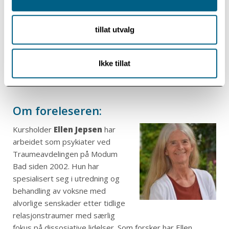
Kursets innhold
tillat utvalg
Meritterende
Ikke tillat
Om foreleseren:
Kursholder
Ellen Jepsen
har
arbeidet som psykiater ved
Traumeavdelingen på Modum
Bad siden 2002. Hun har
spesialisert seg i utredning og
behandling av voksne med
alvorlige senskader etter tidlige
relasjonstraumer med særlig
fokus på dissosiative lidelser. Som forsker har Ellen