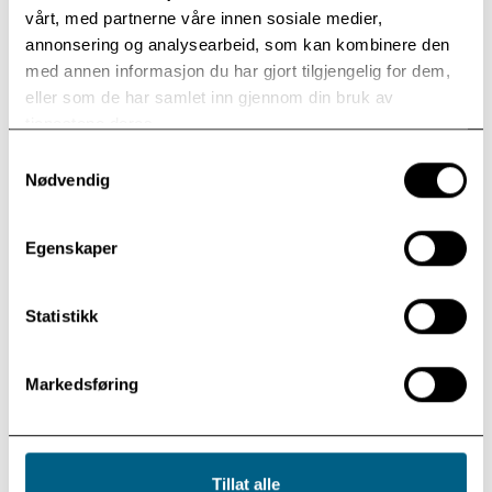
vårt, med partnerne våre innen sosiale medier,
annonsering og analysearbeid, som kan kombinere den
med annen informasjon du har gjort tilgjengelig for dem,
eller som de har samlet inn gjennom din bruk av
tjenestene deres.
Det planlagt kurset for 2026 er gjennomført.
Samtykkevalg
Ny kursdato kommer.
Nødvendig
Egenskaper
Meld din interesse
Statistikk
Markedsføring
Fakta om kurset:
Målgruppe / krav til kvalifikasjoner
Tillat alle