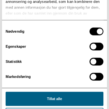
Gi de ansatte noe som varer,
annonsering og analysearbeid, som kan kombinere den
med annen informasjon du har gjort tilgjengelig for dem,
også utenfor arbeidstid
eller som de har samlet inn gjennom din bruk av
tjenestene deres.
Vi starter alltid med en uforpliktende samtale om
Samtykkevalg
hvordan PREP kan passe i deres virksomhet.
Nødvendig
Ta kontakt for mer informasjon om
bedriftsavtale. Telefon 32 74 94 00.
Egenskaper
Send oss en mail
Statistikk
Markedsføring
Tillat alle