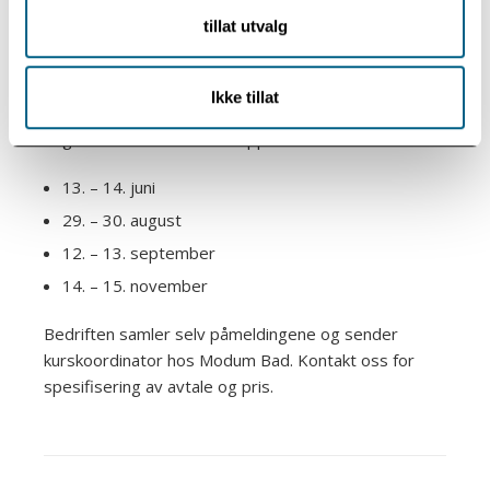
Kommende PREP-kurs hos
tillat utvalg
Modum Bad
Med en bedriftsavtale og ønske om å sende ansatte
Ikke tillat
på PREP-kurs arrangert hos Modum Bad, er
følgende kursdatoer satt opp for 2026:
13. – 14. juni
29. – 30. august
12. – 13. september
14. – 15. november
Bedriften samler selv påmeldingene og sender
kurskoordinator hos Modum Bad. Kontakt oss for
spesifisering av avtale og pris.