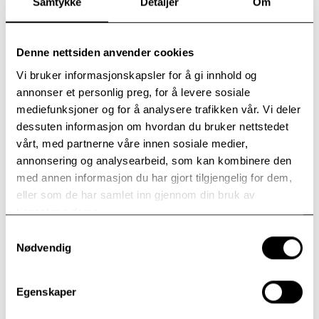
Samtykke
Detaljer
Om
Gruppeterapi
Faglig veiledning
Denne nettsiden anvender cookies
Hospitering?
Vi bruker informasjonskapsler for å gi innhold og
Samarbeid & dialog
annonser et personlig preg, for å levere sosiale
mediefunksjoner og for å analysere trafikken vår. Vi deler
Vi jobber tett sammen med LM Norge og har faste
dessuten informasjon om hvordan du bruker nettstedet
møter hvor vi går gjennom utviklingen i prosjektene, vårt
vårt, med partnerne våre innen sosiale medier,
samarbeid og kommende aktiviteter.
annonsering og analysearbeid, som kan kombinere den
med annen informasjon du har gjort tilgjengelig for dem,
eller som de har samlet inn gjennom din bruk av
tjenestene deres.
Samtykkevalg
Nødvendig
Egenskaper
Ønsker du også å støtte Modum Bad og LM
Norges arbeid?