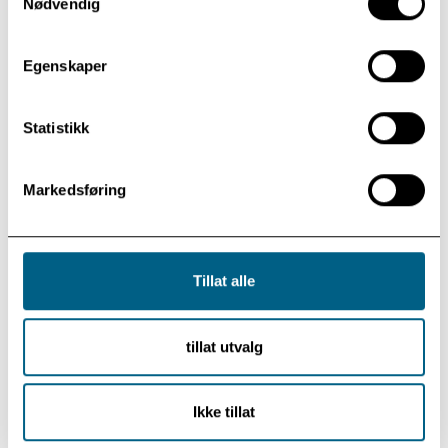
Nødvendig
Xinkai Du
Ph.D.-candidate
Egenskaper
Statistikk
Family and relational problems:
Markedsføring
Kristoffer J. Whittaker,
Ph.D.
Tillat alle
Clinical Psychologist
tillat utvalg
Joanna Rzadkowska
Ikke tillat
Clinical psychologist
Ph.D.-candidate