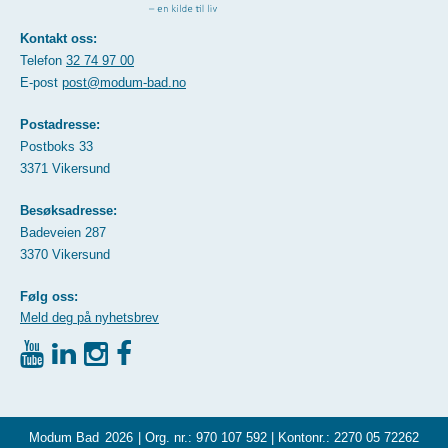
Kontakt oss:
Telefon
32 74 97 00
E-post
post@modum-bad.no
Postadresse:
Postboks 33
3371 Vikersund
Besøksadresse:
Badeveien 287
3370 Vikersund
Følg oss:
Meld deg på nyhetsbrev
Modum Bad
2026
| Org. nr.: 970 107 592 | Kontonr.: 2270 05 72262