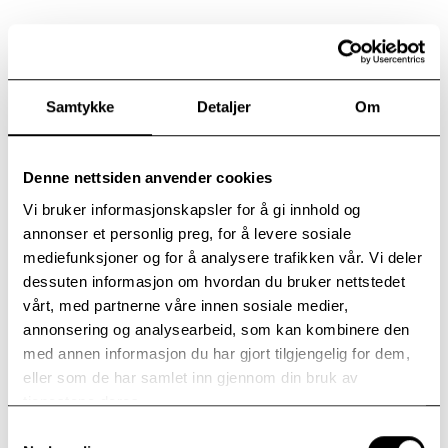
Epidemiological studies:
Sverre Urnes Johnson,
Samtykke
Detaljer
Om
Ph.D.
Part-time senior researcher
Denne nettsiden anvender cookies
Professor & Specialist in clinical
psychology
Vi bruker informasjonskapsler for å gi innhold og
annonser et personlig preg, for å levere sosiale
mediefunksjoner og for å analysere trafikken vår. Vi deler
dessuten informasjon om hvordan du bruker nettstedet
vårt, med partnerne våre innen sosiale medier,
Omid V. Ebrahimi, Ph.D.
annonsering og analysearbeid, som kan kombinere den
Clinical Psychologist
med annen informasjon du har gjort tilgjengelig for dem,
eller som de har samlet inn gjennom din bruk av
tjenestene deres.
Samtykkevalg