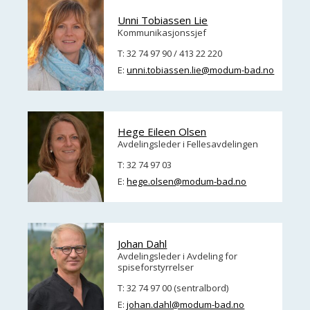
Unni Tobiassen Lie
Kommunikasjonssjef
T: 32 74 97 90 / 413 22 220
E:
unni.tobiassen.lie@modum-bad.no
Hege Eileen Olsen
Avdelingsleder i Fellesavdelingen
T: 32 74 97 03
E:
hege.olsen@modum-bad.no
Johan Dahl
Avdelingsleder i Avdeling for
spiseforstyrrelser
T: 32 74 97 00 (sentralbord)
E:
johan.dahl@modum-bad.no