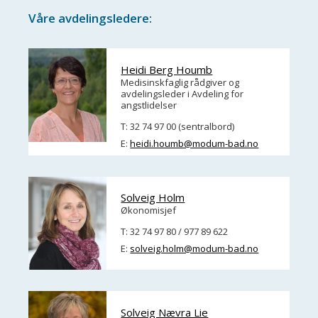
Våre avdelingsledere:
Heidi Berg Houmb
Medisinskfaglig rådgiver og
avdelingsleder i Avdeling for
angstlidelser
T: 32 74 97 00 (sentralbord)
E:
heidi.houmb@modum-bad.no
Solveig Holm
Økonomisjef
T: 32 74 97 80 / 977 89 622
E:
solveig.holm@modum-bad.no
Solveig Nævra Lie