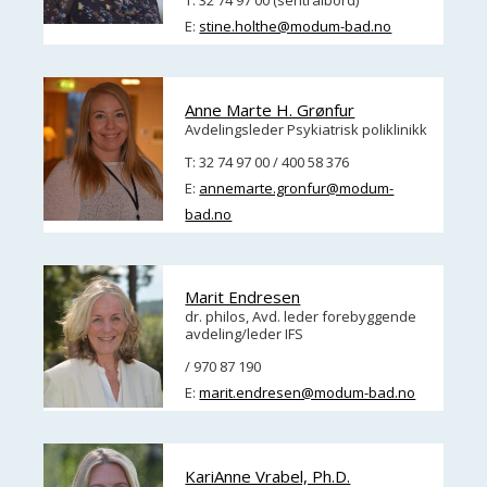
T: 32 74 97 00 (sentralbord)
E:
stine.holthe@modum-bad.no
Anne Marte H. Grønfur
Avdelingsleder Psykiatrisk poliklinikk
T: 32 74 97 00 / 400 58 376
E:
annemarte.gronfur@modum-
bad.no
Marit Endresen
dr. philos, Avd. leder forebyggende
avdeling/leder IFS
/ 970 87 190
E:
marit.endresen@modum-bad.no
KariAnne Vrabel, Ph.D.