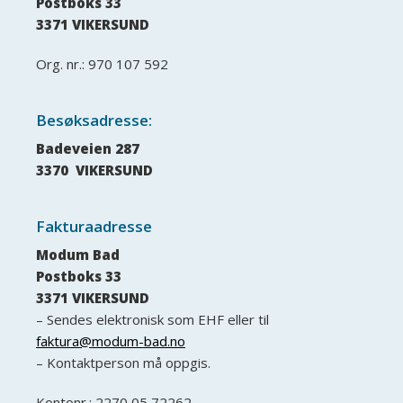
Postboks 33
3371 VIKERSUND
Org. nr.: 970 107 592
Besøksadresse:
Badeveien 287
3370 VIKERSUND
Fakturaadresse
Modum Bad
Postboks 33
3371 VIKERSUND
– Sendes elektronisk som EHF eller til
faktura@modum-bad.no
– Kontaktperson må oppgis.
Kontonr.: 2270 05 72262