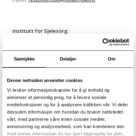
Institutt for Sjelesorg:
Postadresse:
Modum Bad – Institutt for Sjelesorg
Postboks 33
Samtykke
Detaljer
Om
3371 VIKERSUND
Besøksadresse:
Denne nettsiden anvender cookies
Einar Lundbys vei 13
3370 VIKERSUND
Vi bruker informasjonskapsler for å gi innhold og
annonser et personlig preg, for å levere sosiale
E-post:
sjelesorg@modum-bad.no
mediefunksjoner og for å analysere trafikken vår. Vi deler
dessuten informasjon om hvordan du bruker nettstedet
vårt, med partnerne våre innen sosiale medier,
Forskning / Research Institute:
annonsering og analysearbeid, som kan kombinere den
Postadresse:
med annen informasjon du har gjort tilgjengelig for dem,