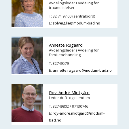
Avdelingsleder i Avdeling for
traumelidelser
T: 32 74 97 00 (sentralbord)
E:
solveig.lie@modum-bad.no
Annette Rugaard
Avdelingsleder i Avdeling for
familiebehandling
T: 32749579
E:
annette.rugaard@modum-bad.no
Roy-André Midtgård
Leder drift- og eiendom
T: 32749802 / 97130746
E:
roy-andre.midtgard@modum-
bad.no