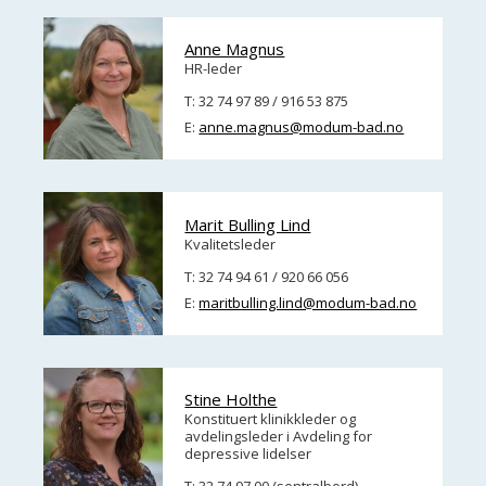
Anne Magnus
HR-leder
T: 32 74 97 89 / 916 53 875
E:
anne.magnus@modum-bad.no
Marit Bulling Lind
Kvalitetsleder
T: 32 74 94 61 / 920 66 056
E:
maritbulling.lind@modum-bad.no
Stine Holthe
Konstituert klinikkleder og
avdelingsleder i Avdeling for
depressive lidelser