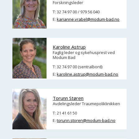
Forskningsleder
T: 32 74 97 00 / 979 56 040
E:
karianne.vrabel@modum-bad.no
Karoline Astrup
Faglig leder og sykehusprest ved
Modum Bad
T: 32 74 97 00 (sentralbord)
E:
karoline.astrup@modum-bad.no
Torunn Støren
Avdelingsleder Traumepoliklinikken
T: 21 41 61 50
E:
torunn.storen@modum-bad.no