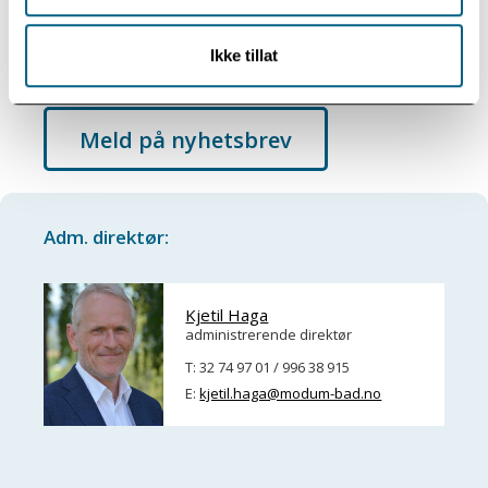
Ikke tillat
Pressemateriell
Meld på nyhetsbrev
Adm. direktør:
Kjetil Haga
administrerende direktør
T: 32 74 97 01 / 996 38 915
E:
kjetil.haga@modum-bad.no