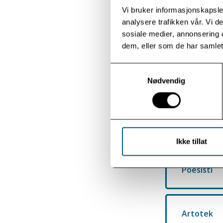
Kjøkken
Vi bruker informasjonskapsler
analysere trafikken vår. Vi 
Huset inneholder
sosiale medier, annonsering 
Bruk av huse
dem, eller som de har samlet
Barn under 18
Samtykkevalg
Nødvendig
Huset er dispo
Nøkkel kvitte
Brukere er ansv
Ikke tillat
Poesisti
Artotek