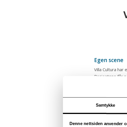
Egen scene
Villa Cultura ha
Pasientene får o
Ateliér og 
Andre etasje er 
Samtykke
inkludert i prisen
Et rom inneholde
Denne nettsiden anvender c