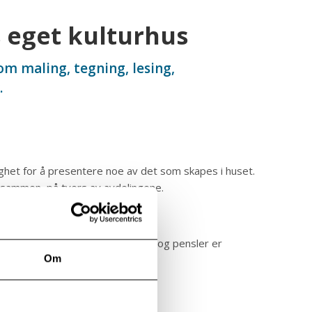
s eget kulturhus
om maling, tegning, lesing,
.
ighet for å presentere noe av det som skapes i huset.
me sammen, på tvers av avdelingene.
 lerret som brukes, mens maling og pensler er
Om
int å ta med eget.