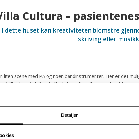
Villa Cultura – pasientene
I dette huset kan kreativiteten blomstre gjenn
skriving eller musikk
r en liten scene med PA og noen bandinstrumenter. Her er det mul
gså tilbud om å delta på ulike kulturcafeer. Dette er fint å kom
syrom
et rom utstyrt med malingsutstyr og tegnesaker. Det vippses for
Detaljer
.
r to symaskiner. Vi har noe stoff tilgjengelig, men det kan være f
ookies