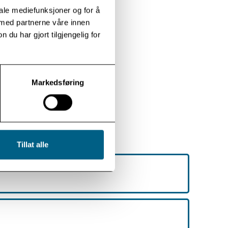
iale mediefunksjoner og for å
 med partnerne våre innen
ikke.
u har gjort tilgjengelig for
Markedsføring
Tillat alle