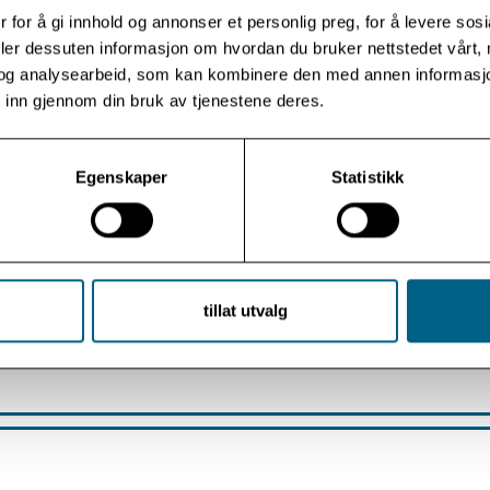
 for å gi innhold og annonser et personlig preg, for å levere sos
deler dessuten informasjon om hvordan du bruker nettstedet vårt,
 også eget kjøkken om en vil lage seg noe enkelt å spise eller dr
og analysearbeid, som kan kombinere den med annen informasjon d
t:
 inn gjennom din bruk av tjenestene deres.
 år kan bruke huset sammen med en voksen
Egenskaper
Statistikk
nibelt frem til kl. 23.00 på kvelden
res ut ved resepsjonen
arlig for å låse og slukke alle lys
tillat utvalg