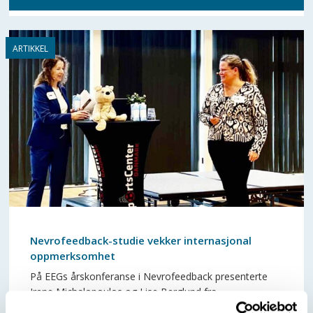
Nevrofeedback-studie vekker internasjonal
oppmerksomhet
På EEGs årskonferanse i Nevrofeedback presenterte
Irene Michalopoulos og Lise Berglund fra
Traumepoliklinikken i Oslo en banebrytende pilotstudie.