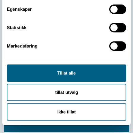
Egenskaper
Statistikk
Markedsføring
Kunstig intelligens kan gjøre psykoterapi mer
effektivt – og likeverdig
Tillat alle
Ny teknologi kan gi pasienter bedre behandling – og
motvirke sosial ulikhet i psykisk helsevern. Det mener
professor Jaime Delgadillo fra King’s College London,
tillat utvalg
som nylig besøkte Modum Bad i forbindelse med
Forskningsinstituttets 40-års jubileum.
Ikke tillat
Les mer