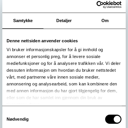
Samtykke
Detaljer
Om
Når fravær blir traume
Denne nettsiden anvender cookies
Hva skjer i vårt indre liv når trygghet, omsorg og
tilstedeværelse har vært brutt eller fraværende i
Vi bruker informasjonskapsler for å gi innhold og
barndommen? Dette er et av spørsmålene psykiater
annonser et personlig preg, for å levere sosiale
Peter McGovern forsøker å gi svar på i en nylig
mediefunksjoner og for å analysere trafikken vår. Vi deler
publisert artikkel i The British Journal of Psychotherapy.
dessuten informasjon om hvordan du bruker nettstedet
vårt, med partnerne våre innen sosiale medier,
Les mer
annonsering og analysearbeid, som kan kombinere den
med annen informasjon du har gjort tilgjengelig for dem,
eller som de har samlet inn gjennom din bruk av
tjenestene deres.
Samtykkevalg
Nødvendig