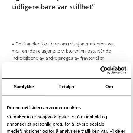
tidligere bare var stillhet”
– Det handler ikke bare om relasjoner utenfor oss,
men om de relasjonene vi bærer inni oss. Når de
indre bildene av andre preges av fravær eller
avvisning, kan det kjennes som om noe i oss selv er
borte.
Når vi opplever følelsesmessig fravær tidlig i livet,
kan det bli vanskelig å utvikle et rikt indre liv. I stedet
Samtykke
Detaljer
Om
for å kunne tenke og føle fritt, må vi ofte beskytte
oss. Terapi handler da om å gjenopplive denne indre
verdenen – å gi følelser og tanker et språk der det
Denne nettsiden anvender cookies
tidligere bare var stillhet.
Vi bruker informasjonskapsler for å gi innhold og
annonser et personlig preg, for å levere sosiale
Psykisk heling
mediefunksjoner og for å analysere trafikken vår. Vi deler