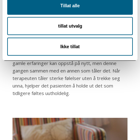
Tillat alle
– Kanskje terapeuten blir syk, eller må utsette en
time. Reaksjonen kan være overveldende – som om
tillat utvalg
hele forbindelsen bryter sammen. Da er det som om
et gammelt sår våkner til liv igjen, forklarer
Ikke tillat
McGovern.
Han beskriver terapi som et felles mentalt rom der
gamle erfaringer kan oppstå på nytt, men denne
gangen sammen med en annen som tåler det. Når
terapeuten tåler sterke følelser uten å trekke seg
unna, hjelper det pasienten å holde ut det som
tidligere føltes uutholdelig.