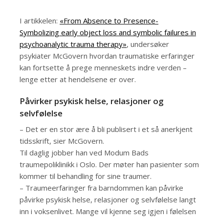
I artikkelen:
«From Absence to Presence-
Symbolizing early object loss and symbolic failures in
psychoanalytic trauma therapy»
, undersøker
psykiater McGovern hvordan traumatiske erfaringer
kan fortsette å prege menneskets indre verden –
lenge etter at hendelsene er over.
Påvirker psykisk helse, relasjoner og
selvfølelse
– Det er en stor ære å bli publisert i et så anerkjent
tidsskrift, sier McGovern.
Til daglig jobber han ved Modum Bads
traumepoliklinikk i Oslo. Der møter han pasienter som
kommer til behandling for sine traumer.
– Traumeerfaringer fra barndommen kan påvirke
påvirke psykisk helse, relasjoner og selvfølelse langt
inn i voksenlivet. Mange vil kjenne seg igjen i følelsen