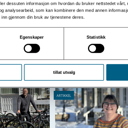
deler dessuten informasjon om hvordan du bruker nettstedet vårt,
og analysearbeid, som kan kombinere den med annen informasjon d
 inn gjennom din bruk av tjenestene deres.
 samliv - hovedside
Forts
Egenskaper
Statistikk
t - kurs
PREP 
tillat utvalg
Nyhetsarkiv: