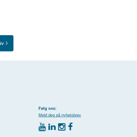
iv
Følg oss:
Meld deg på nyhetsbrev