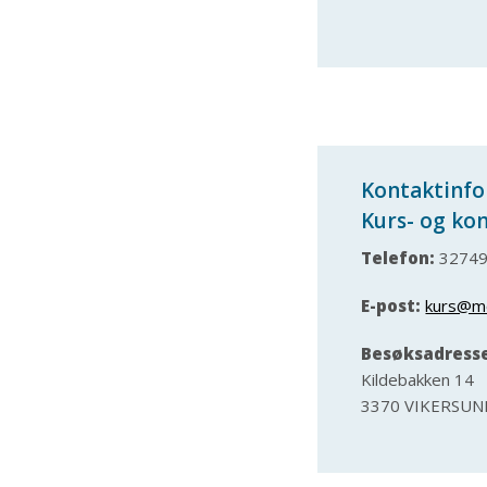
Kontaktinf
Kurs- og ko
Telefon:
32749
E-post:
kurs@m
Besøksadress
Kildebakken 14
3370 VIKERSUN