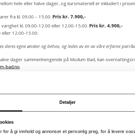
llom hele eller halve dager, og kursmateriell er inkludert i prisen
arer fra kl. 09.00 – 15.00.
Pris kr. 7.900,-
, varighet kl. 09.00-12.00 eller 12.00-15.00.
Pris kr. 4.900,-
0 eller 12.00-15.00.
es deres egne ønsker og behov, og ledes av en av våre erfarne parråd
halve dager sammenhengende på Modum Bad, kan overnattingsrom 
m-bad.no
.
ler er ikke en helsetjeneste, og gir dermed ikke rett til refusjon.
:
Detaljer
ir uten varsel eller avbestiller senere enn kl. 12 to virkedager fø
s skriftlig til
kurs@modum-bad.no
ookies
 for å gi innhold og annonser et personlig preg, for å levere sos