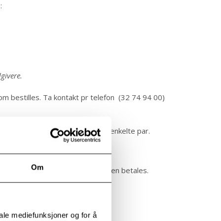
:
givere.
bestilles. Ta kontakt pr telefon (32 74 94 00)
 Prisen må fullt ut dekkes av det enkelte par.
Om
r avtalt tid, må prisen for samtalen betales.
iale mediefunksjoner og for å