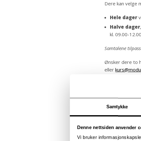
Dere kan velge me
Hele dager
v
Halve dager
kl. 09.00-12.0
Samtalene tilpass
Ønsker dere to 
eller
kurs@modu
Par på nytt-samta
Avbestilling
Samtykke
Dersom dere utebl
Avbestilling gjøre
Denne nettsiden anvender c
Vi bruker informasjonskapsler