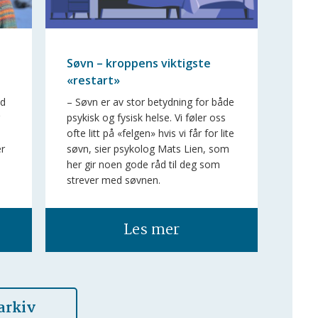
Søvn – kroppens viktigste
«restart»
ed
– Søvn er av stor betydning for både
g
psykisk og fysisk helse. Vi føler oss
ofte litt på «felgen» hvis vi får for lite
r
søvn, sier psykolog Mats Lien, som
her gir noen gode råd til deg som
strever med søvnen.
Les mer
arkiv