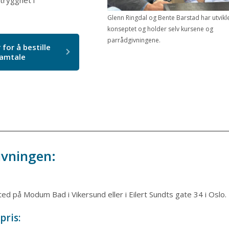
 trygghet i
Glenn Ringdal og Bente Barstad har utvikl
konseptet og holder selv kursene og
parrådgivningene.
 for å bestille
amtale
vningen:
ted på Modum Bad i Vikersund eller i Eilert Sundts gate 34 i Oslo.
pris: