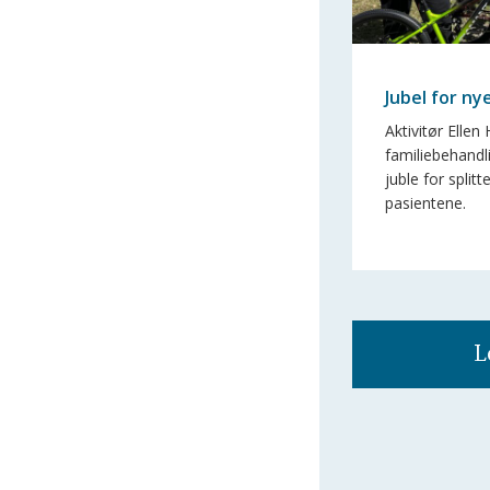
Jubel for ny
Aktivitør Ellen
familiebehand
juble for splitte
pasientene.
L