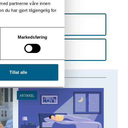
 med partnerne våre innen
u har gjort tilgjengelig for
att Foreldre
Markedsføring
kommunikasjonskurs for par
Tillat alle