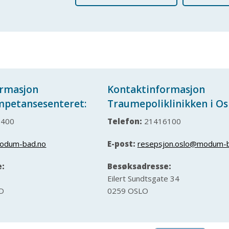
ormasjon
Kontaktinformasjon
mpetansesenteret:
Traumepoliklinikken i Os
400
Telefon:
21416100
odum-bad.no
E-post:
resepsjon.oslo@modum-b
e:
Besøksadresse:
Eilert Sundtsgate 34
D
0259 OSLO