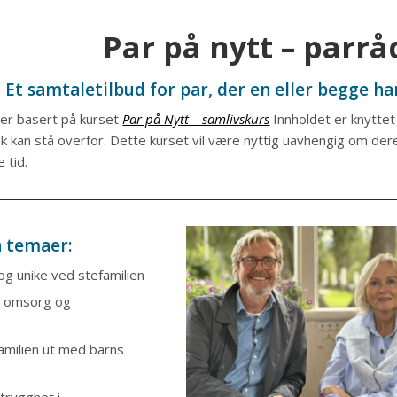
Par på nytt – parr
Et samtaletilbud for par, der en eller begge ha
 er basert på kurset
Par på Nytt – samlivskurs
Innholdet er knyttet 
sk kan stå overfor. Dette kurset vil være nyttig uavhengig om dere
e tid.
 temaer:
g unike ved stefamilien
r, omsorg og
amilien ut med barns