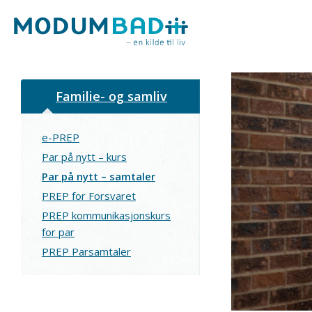
Familie- og samliv
e-PREP
Par på nytt – kurs
Par på nytt – samtaler
PREP for Forsvaret
PREP kommunikasjonskurs
for par
PREP Parsamtaler