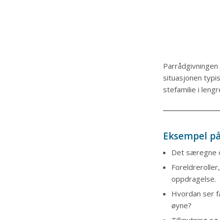
Parrådgivningen
situasjonen typi
stefamilie i lengr
Eksempel på
Det særegne o
Foreldrerolle
oppdragelse.
Hvordan ser f
øyne?