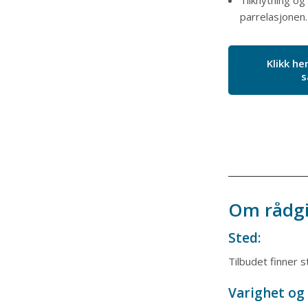
Tilknytning og
parrelasjonen.
Klikk her
s
Om rådgi
Sted:
Tilbudet finner s
Varighet og 