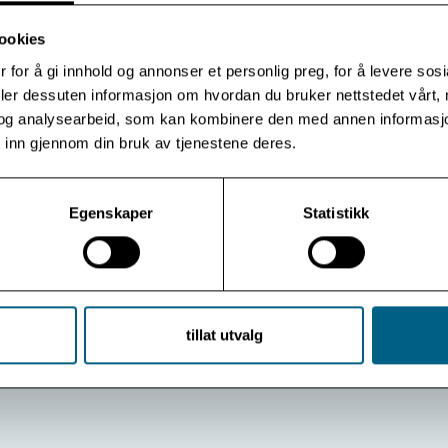
hjelper legen til å tenke nytt rundt egne valg og egen
ookies
yrkeskultur. Begge deler kan føre til bedre egenomsorg.
Dette er noe av det forsker Ingrid Marie Taxt Horne har
 for å gi innhold og annonser et personlig preg, for å levere sos
funnet i sin forskning på norske legers opplevelse av
deler dessuten informasjon om hvordan du bruker nettstedet vårt,
kollegastøtte
og analysearbeid, som kan kombinere den med annen informasjon d
 inn gjennom din bruk av tjenestene deres.
Les mer
Egenskaper
Statistikk
Vis flere
Se arkiv
tillat utvalg