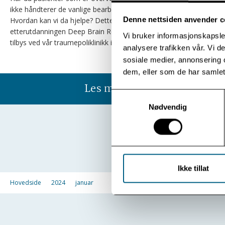
ikke håndterer de vanlige bearbeidingsmetodene?
Denne nettsiden anvender c
Hvordan kan vi da hjelpe? Dette er temaet for den nye
etterutdanningen Deep Brain Reorienting (DBR) som nå
Vi bruker informasjonskapsler
tilbys ved vår traumepoliklinikk i Oslo.
analysere trafikken vår. Vi 
sosiale medier, annonsering 
dem, eller som de har samlet
Les mer
Samtykkevalg
Nødvendig
Ikke tillat
Hovedside
2024
januar