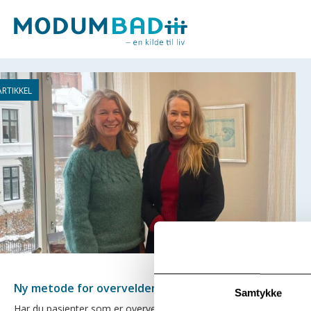
Ny metode for overveldende traumeminner
Samtykke
Har du pasienter som er overveldet av traumeminner og