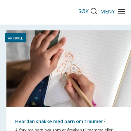
SØK
MENY
Hvordan snakke med barn om traumer?
Å forklare barn hva som er årsaken til mamma eller