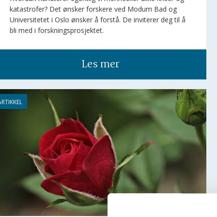
katastrofer? Det ønsker forskere ved Modum Bad og
Universitetet i Oslo ønsker å forstå. De inviterer deg til å
bli med i forskningsprosjektet.
Les mer