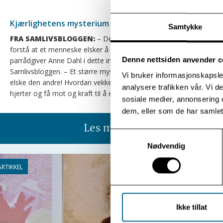
Kjærlighetens mysterium
Samtykke
FRA SAMLIVSBLOGGEN:
– Det er ikke så vanskelig å
forstå at et menneske elsker å bli elsket, skriver
Denne nettsiden anvender c
parrådgiver Anne Dahl i dette innlegget på
Samlivsbloggen. – Et større mysterium eller under er det å
Vi bruker informasjonskapsler
elske den andre! Hvordan vekke lysten til det gode i våre
analysere trafikken vår. Vi 
hjerter og få mot og kraft til å elske?
sosiale medier, annonsering 
dem, eller som de har samlet
Les mer
Samtykkevalg
Nødvendig
Ikke tillat