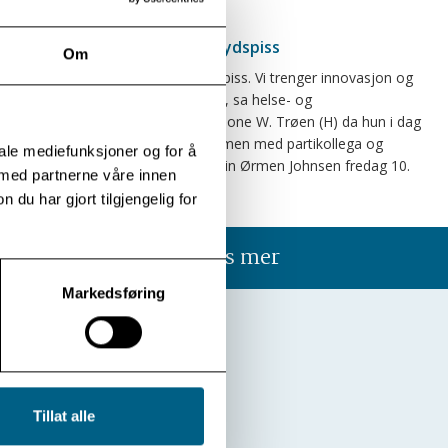
– Modum Bad er en spydspiss
Om
– Modum Bad er en spydspiss. Vi trenger innovasjon og
nytenkning i krevende tider, sa helse- og
omsorgskomiteens leder Tone W. Trøen (H) da hun i dag
besøkte Modum Bad sammen med partikollega og
iale mediefunksjoner og for å
stortingsrepresentant Kristin Ørmen Johnsen fredag 10.
 med partnerne våre innen
februar.
u har gjort tilgjengelig for
Les mer
Markedsføring
Tillat alle