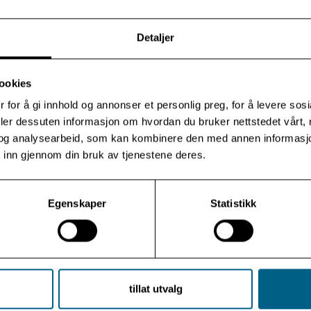
Rast – hvilested i fastetiden
Detaljer
Gjennom fastetiden inviterer vi velkommen til seks
rasteplasser i Olavskirken – kveldsmesser med samtaler
ookies
mellom sykehusprestene og inviterte gjester om
alminnelige liv i et hellig rom.
 for å gi innhold og annonser et personlig preg, for å levere sos
deler dessuten informasjon om hvordan du bruker nettstedet vårt,
og analysearbeid, som kan kombinere den med annen informasjon d
 inn gjennom din bruk av tjenestene deres.
Les mer
Egenskaper
Statistikk
tillat utvalg