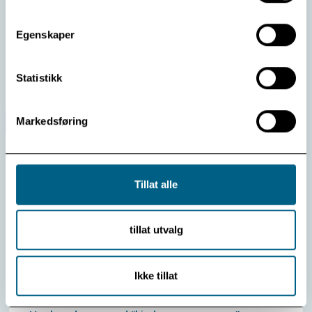
Tone Bergesens stiftelse bevilget før sommeren 1,5
millioner kroner til Kildehuset ved Modum Bad.
Egenskaper
Les mer
Statistikk
Markedsføring
Tillat alle
tillat utvalg
Ikke tillat