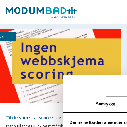
Samtykke
Til de som skal score skjema
Denne nettsiden anvender c
Ingen tillgang i jule- og nyttårshelgen