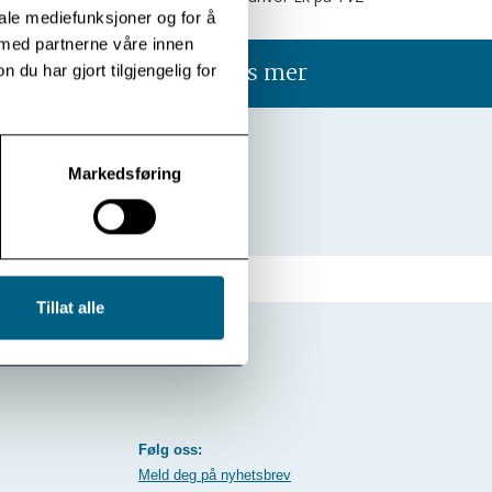
iale mediefunksjoner og for å
 med partnerne våre innen
Les mer
u har gjort tilgjengelig for
Markedsføring
Tillat alle
Følg oss:
Meld deg på nyhetsbrev