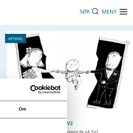
SØK
MENY
Om
Fortsatt Foreldre på TV2
Tirsdag 15.desember var Gunvor Ek på TV2