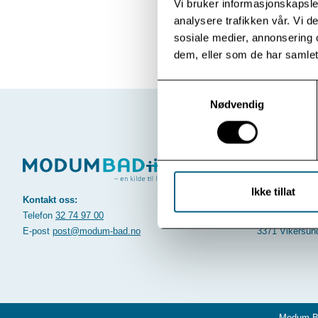
Vi bruker informasjonskapsler
analysere trafikken vår. Vi 
sosiale medier, annonsering 
dem, eller som de har samlet
Samtykkevalg
Nødvendig
Ikke tillat
Kontakt oss:
Postadresse:
Telefon
32 74 97 00
Postboks 33
E-post
post@modum-bad.no
3371 Vikersun
Modum B