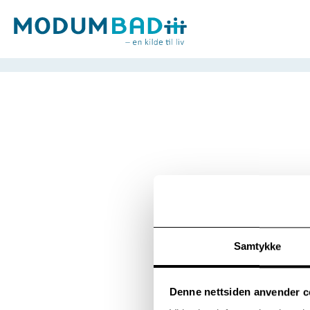
Samtykke
På grunn av 
webbskjemaer
Denne nettsiden anvender c
Mer informas