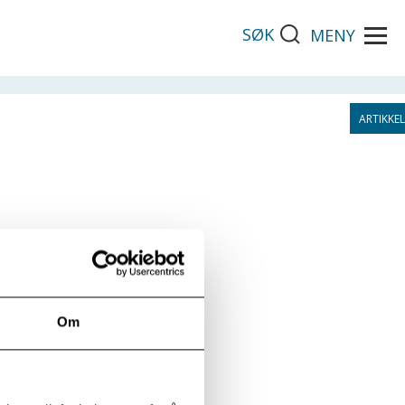
SØK
MENY
Om
ig å score