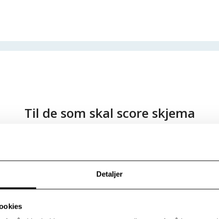
Til de som skal score skjema
Ingen tillgang i jule- og nyttårshelgen
Nyhetsartikkel publisert 22/12/09
Detaljer
oppdatering av datasystemer på Modum Bad vil det ikke være mul
 før etter nyttår.
ookies
jon vil komme over nyttår