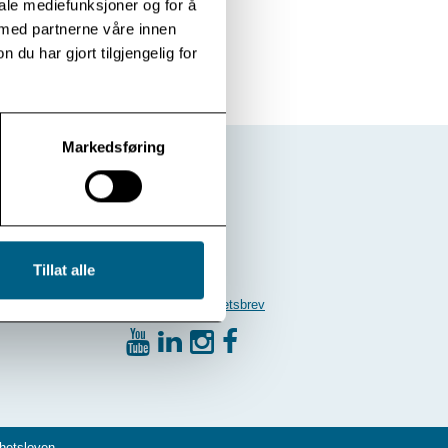
iale mediefunksjoner og for å
 med partnerne våre innen
u har gjort tilgjengelig for
Markedsføring
Tillat alle
Følg oss:
Meld deg på nyhetsbrev
hetsloven