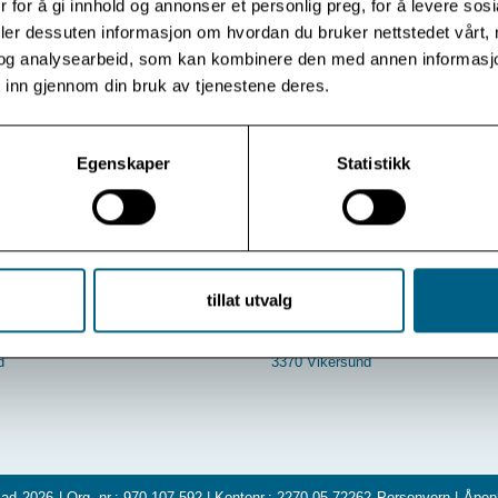
 for å gi innhold og annonser et personlig preg, for å levere sos
deler dessuten informasjon om hvordan du bruker nettstedet vårt,
og analysearbeid, som kan kombinere den med annen informasjon d
 inn gjennom din bruk av tjenestene deres.
Egenskaper
Statistikk
tillat utvalg
Besøksadresse:
Badeveien 287
d
3370 Vikersund
ad
2026
| Org. nr.: 970 107 592 | Kontonr.: 2270 05 72262
Personvern
|
Åpen