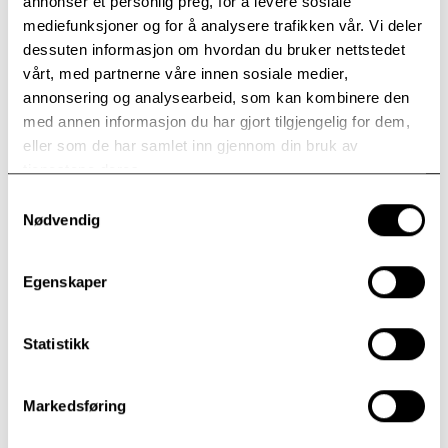
og musikk som fortjener å bli holdt varm.
annonser et personlig preg, for å levere sosiale
Glemmeboka har en tendens til å bli tjukkere og
mediefunksjoner og for å analysere trafikken vår. Vi deler
tjukkere ettersom årene går. Dette materialet er hva
dessuten informasjon om hvordan du bruker nettstedet
en kan kalle værekraftig, og tåler stadig nye runder
vårt, med partnerne våre innen sosiale medier,
med bearbeiding.
annonsering og analysearbeid, som kan kombinere den
med annen informasjon du har gjort tilgjengelig for dem,
Her er sanger, viser og instrumentalstykker av
eller som de har samlet inn gjennom din bruk av
mange slag; sanger til tekst av sentrale norske
tjenestene deres.
lyrikere: Erik Bye, Hans Børli, Tarjei Vesaas, Alf
Samtykkevalg
Prøysen, Rudolf Nilsen, Inger Hagerup, Halvor J.
Nødvendig
Sandsdalen, Kjartan Fløgstad, Ove Røsbak, samt
instrumentaler skrevet til film, fjernsyn og konsert.
Egenskaper
Velkommen til en herlig helaften levert av
legendariske musikere!
Statistikk
Du kan kjøpe billetter på forhånd på biblioteket i
Vikersund, på nett via Modum kulturhus, eller i døra.
Markedsføring