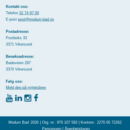
Kontakt oss:
Telefon
32 74 97 00
E-post
post@modum-bad.no
Postadresse:
Postboks 33
3371 Vikersund
Besøksadresse:
Badeveien 287
3370 Vikersund
Følg oss:
Meld deg på nyhetsbrev
Modum Bad
2026
| Org. nr.: 970 107 592 | Kontonr.: 2270 05 72262
Personvern
|
Åpenhetsloven