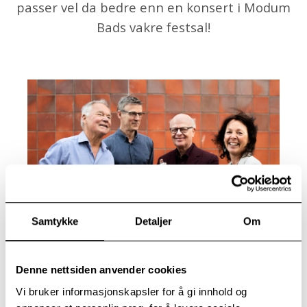
passer vel da bedre enn en konsert i Modum
Bads vakre festsal!
Samtykke
Detaljer
Om
“… og musikken var av Groven og Klevstrand.”
Denne nettsiden anvender cookies
De har med seg et utvalg av meningsbærende tekst
Vi bruker informasjonskapsler for å gi innhold og