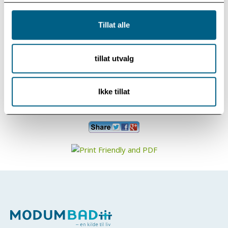
Mandag 16. september kl. 20.00
Tillat alle
Modum Bad, Festsalen
tillat utvalg
Kjøp billett her
Ikke tillat