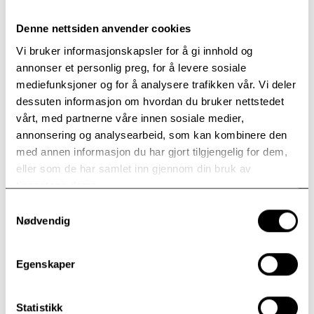
Denne nettsiden anvender cookies
Beskrivelse av kurshelgen
Vi bruker informasjonskapsler for å gi innhold og
Institutt for Sjelesorg inviterer til kurshelg for deg
annonser et personlig preg, for å levere sosiale
som har vært bosatt i utlandet som misjonær. Kurset
mediefunksjoner og for å analysere trafikken vår. Vi deler
retter seg mot dem som ønsker å reflektere over
dessuten informasjon om hvordan du bruker nettstedet
tjenesten ute og bearbeide vanskelig opplevelser
vårt, med partnerne våre innen sosiale medier,
knyttet til relasjonsproblematikk i familien.
annonsering og analysearbeid, som kan kombinere den
Kurshelgen har et faglig innhold og vil veksle mellom
med annen informasjon du har gjort tilgjengelig for dem,
forelesninger i plenum og arbeid i grupper. Vi ønsker
eller som de har samlet inn gjennom din bruk av
å rette oppmerksomheten mot det som har vært,
tjenestene deres.
men også mot muligheter i det som venter framover.
Samtykkevalg
Vi vil adressere temaer knyttet til egen livs- og
Nødvendig
troshistorie, indre gudsbilder, kropp og følelser,
kriser og tap. Velkommen!
Egenskaper
Undervisere denne helgen er Leif Gunnar
Engedal og Marie Farstad.
Statistikk