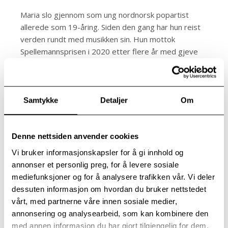
Maria slo gjennom som ung nordnorsk popartist
allerede som 19-åring. Siden den gang har hun reist
verden rundt med musikken sin. Hun mottok
Spellemannsprisen i 2020 etter flere år med gjeve
nominasjoner, har gitt ut åtte soloalbum, tre
barneplater og deltatt på flere
samarbeidsutgivelser.
Samtykke
Detaljer
Om
Maria har sunget i kongelig dåp og konfirmasjon,
vært på utallige Europaturneer og gjort konserter i
både USA og Asia. I 2025 ga hun – etter mange års
Denne nettsiden anvender cookies
pause – ut et nytt fullengders album med tekster på
Vi bruker informasjonskapsler for å gi innhold og
norsk:
Over fjellet
.
annonser et personlig preg, for å levere sosiale
mediefunksjoner og for å analysere trafikken vår. Vi deler
Over fjellet
er en plate med mange soloppganger.
dessuten informasjon om hvordan du bruker nettstedet
Den er vårlig i tonen, men bærer også med seg
vårt, med partnerne våre innen sosiale medier,
minner fra en kald og mørk vinter.
annonsering og analysearbeid, som kan kombinere den
med annen informasjon du har gjort tilgjengelig for dem,