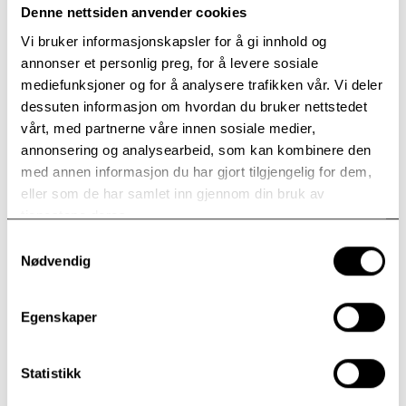
Denne nettsiden anvender cookies
Vi bruker informasjonskapsler for å gi innhold og
annonser et personlig preg, for å levere sosiale
mediefunksjoner og for å analysere trafikken vår. Vi deler
dessuten informasjon om hvordan du bruker nettstedet
vårt, med partnerne våre innen sosiale medier,
annonsering og analysearbeid, som kan kombinere den
med annen informasjon du har gjort tilgjengelig for dem,
eller som de har samlet inn gjennom din bruk av
Messen ledes av Karoline Astrup og Helle
tjenestene deres.
Myrvik.
Sted: Olavskirken
Samtykkevalg
Nødvendig
Tid: kl. 18.00
Egenskaper
Statistikk