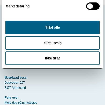
Markedsføring
Tillat alle
Kontakt oss:
Telefon
32 74 97 00
tillat utvalg
E-post
post@modum-bad.no
Postadresse:
Ikke tillat
Postboks 33
3371 Vikersund
Besøksadresse:
Badeveien 287
3370 Vikersund
Følg oss:
Meld deg på nyhetsbrev