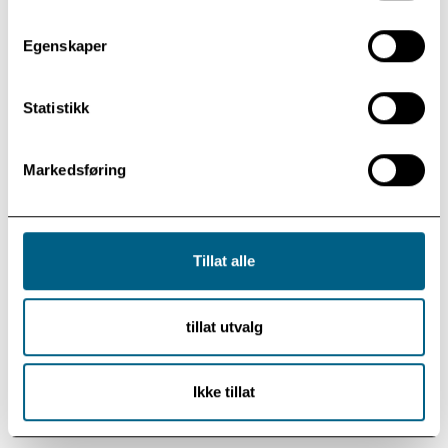
på. Gjennom basstromme og loopmaskiner får låtene
en ny drakt og man kommer nærmere både
Egenskaper
musikerne og sangene.
Det svinger fortsatt godt,
men i tillegg gir det en mer eksklusiv lytteopplevelse
når låtene presenteres slik. På konserten vil publikum
Statistikk
oppleve et kresent utvalg av de beste sangene, og
hvem vet om det også dukker opp noen
Markedsføring
overraskelser?
Denne gjengen er spontan, så her kan alt skje!
Tillat alle
Kjøp billetter på forhånd på biblioteket i Vikersund,
tillat utvalg
på denne siden eller i døra.
Velkommen til Festsalen, velkommen til konsert!
Ikke tillat
Onsdag 22. oktober kl. 20.00