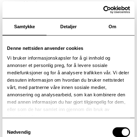
anmelder skrev: «Det er som om Prøysen møter
John Legend». Det er rett, begge er viktige
inspirasjonskilder som kan finnes igjen om man tar
seg tid til gjennomlytting av hans mange fine album.
Samtykke
Detaljer
Om
På konserter opptrer han i mange settinger, men
denne gangen reiser han med en dyktig trio,
Denne nettsiden anvender cookies
bestående av gitaristen, Knut Bjørnar Asphol og
Vi bruker informasjonskapsler for å gi innhold og
organisten, Benjamin Medhaug. Sørum selv synger
annonser et personlig preg, for å levere sosiale
og spiller piano.
mediefunksjoner og for å analysere trafikken vår. Vi deler
dessuten informasjon om hvordan du bruker nettstedet
Asphol har samarbeidet med Sørum i over 20 år. Det
vårt, med partnerne våre innen sosiale medier,
hele startet våren 2023 da Knut Bjørnar hoppet inn
annonsering og analysearbeid, som kan kombinere den
som vikar i bandet «Expect a Miracle» på en konsert i
med annen informasjon du har gjort tilgjengelig for dem,
Sverige. Samme mann fant den nye organisten, det
eller som de har samlet inn gjennom din bruk av
unge talentet Benjamin Medhaug, bak en diger
tjenestene deres.
Hammond-orgel i Oslo Spektrum.
Samtykkevalg
Trio-konserter er en ny måte å møte Sørums musikk
Nødvendig