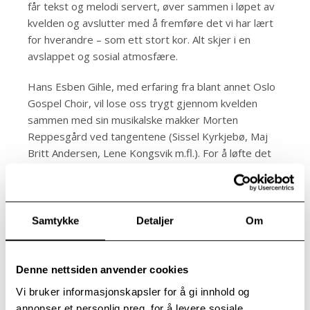
får tekst og melodi servert, øver sammen i løpet av
kvelden og avslutter med å fremføre det vi har lært
for hverandre – som ett stort kor. Alt skjer i en
avslappet og sosial atmosfære.
Hans Esben Gihle, med erfaring fra blant annet Oslo
Gospel Choir, vil lose oss trygt gjennom kvelden
sammen med sin musikalske makker Morten
Reppesgård ved tangentene (Sissel Kyrkjebø, Maj
Britt Andersen, Lene Kongsvik m.fl.). For å løfte det
hele litt ekstra har vi også med band, så det blir godt
med trøkk denne kvelden.
Det er publikum som er koret, så ta med venner,
Samtykke
Detaljer
Om
kollegaer – eller kom alene og bli kjent med nye
mennesker. Her er det plass til alle! Sang, latter og
en kveld fylt med god stemning venter på deg.
Denne nettsiden anvender cookies
Vi bruker informasjonskapsler for å gi innhold og
Etter korøvelsen inviteres alle til enkel servering i
annonser et personlig preg, for å levere sosiale