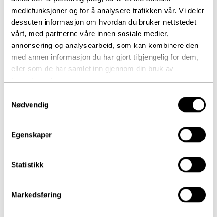
Café Thaulow – pausen er tross alt en grunnpilar i
mediefunksjoner og for å analysere trafikken vår. Vi deler
enhver korøvelse.
dessuten informasjon om hvordan du bruker nettstedet
vårt, med partnerne våre innen sosiale medier,
annonsering og analysearbeid, som kan kombinere den
Festsalkoret er muliggjort med støtte fra
med annen informasjon du har gjort tilgjengelig for dem,
fylkeskommunen.
eller som de har samlet inn gjennom din bruk av
tjenestene deres.
Samtykkevalg
Nødvendig
Modum Bad
Modum Bad har lange tradisjoner for å løfte fram
Egenskaper
kultur som en viktig del av hverdagen – for pasienter,
ansatte og lokalsamfunnet. Vi arrangerer konserter
Statistikk
gjennom hele året, i Olavskirken og Festsalen. Musikk
kan treffe oss der ordene ikke strekker til og gi trøst,
håp, samhold og glede.
Markedsføring