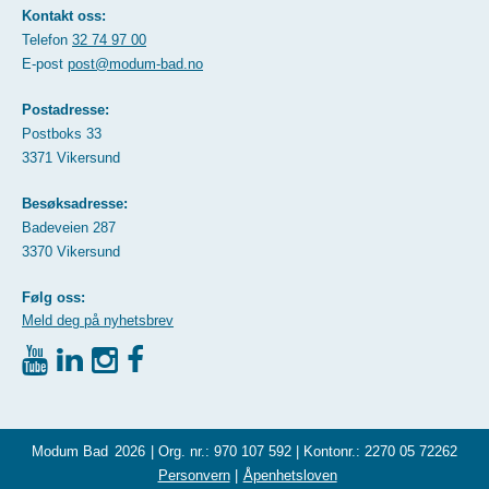
Kontakt oss:
Telefon
32 74 97 00
E-post
post@modum-bad.no
Postadresse:
Postboks 33
3371 Vikersund
Besøksadresse:
Badeveien 287
3370 Vikersund
Følg oss:
Meld deg på nyhetsbrev
Modum Bad
2026
| Org. nr.: 970 107 592 | Kontonr.: 2270 05 72262
Personvern
|
Åpenhetsloven