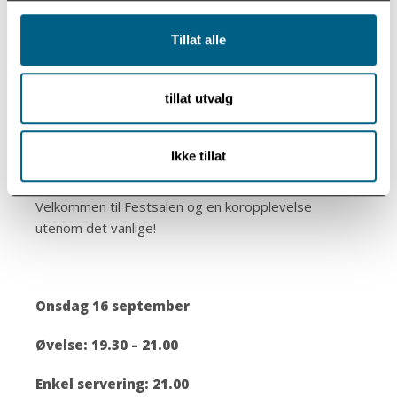
Følg oss på instagram @modumbad.kultur
Tillat alle
tillat utvalg
Har du spørsmål om arrangementet eller behov for
tilrettelegging, ta kontakt på
kultur@modum-bad.no
Ikke tillat
Velkommen til Festsalen og en koropplevelse
utenom det vanlige!
Onsdag 16 september
Øvelse: 19.30 – 21.00
Enkel servering: 21.00