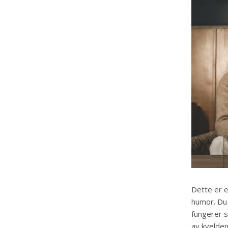
Dette er e
humor. Du
fungerer s
av kvelden