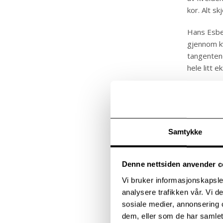
kor. Alt s
Hans Esben
gjennom k
tangentene
hele litt 
Det er pub
kjent med 
god stemn
Samtykke
Etter korø
en grunnpi
Denne nettsiden anvender c
Vi bruker informasjonskapsler
Festsalkor
analysere trafikken vår. Vi 
sosiale medier, annonsering 
dem, eller som de har samlet