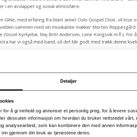
kjer i en avslappet og sosial atmosfære.
 Gihle, med erfaring fra blant annet Oslo Gospel Choir, vil lose o
velden sammen med sin musikalske makker Morten Reppesgård
 (Sissel Kyrkjebø, Maj Britt Andersen, Lene Kongsvik m.fl.). For å
ekstra har vi også med band, så det blir godt med trøkk denne kvel
likum som er koret, så ta med venner, kollegaer – eller kom alene
nye mennesker. Her er det plass til alle! Sang, latter og en kveld 
ing venter på deg.
Detaljer
velsen inviteres alle til enkel servering i Café Thaulow – pausen er
lar i enhver korøvelse.
ookies
 for å gi innhold og annonser et personlig preg, for å levere sos
et er muliggjort med støtte fra fylkeskommunen.
deler dessuten informasjon om hvordan du bruker nettstedet vårt,
og analysearbeid, som kan kombinere den med annen informasjon d
 inn gjennom din bruk av tjenestene deres.