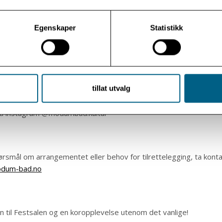
Bad
Egenskaper
Statistikk
har lange tradisjoner for å løfte fram kultur som en viktig del av
– for pasienter, ansatte og lokalsamfunnet. Vi arrangerer konser
le året, i Olavskirken og Festsalen. Musikk kan treffe oss der or
il og gi trøst, håp, samhold og glede.
tillat utvalg
på instagram @modumbad.kultur
rsmål om arrangementet eller behov for tilrettelegging, ta konta
odum-bad.no
til Festsalen og en koropplevelse utenom det vanlige!