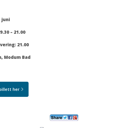
 juni
9.30 – 21.00
rvering: 21.00
n, Modum Bad
billett her