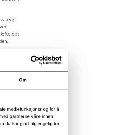
ss trygt
 ved
 løfte det
den.
 og bli
fylt med
Om
 tross alt
iale mediefunksjoner og for å
 med partnerne våre innen
u har gjort tilgjengelig for