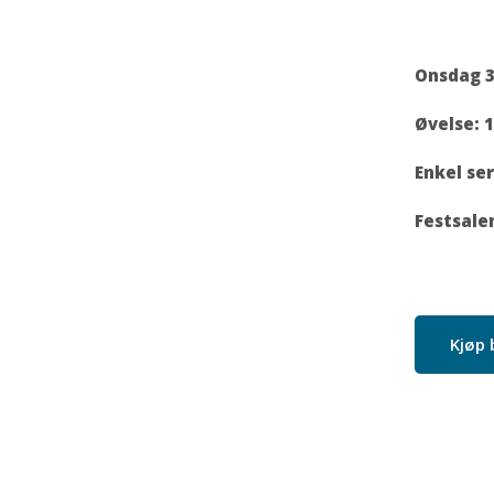
Onsdag 3
Øvelse: 1
Enkel se
Festsale
Kjøp 