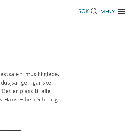
SØK
MENY
 Festsalen: musikkglede,
 dusjsanger, ganske
et er plass til alle i
av Hans Esben Gihle og