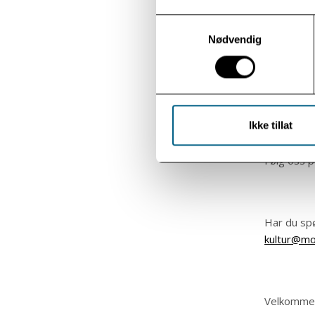
Modum 
Samtykkevalg
Nødvendig
Modum Bad 
hverdagen 
gjennom he
strekker t
Ikke tillat
Følg oss 
Har du spø
kultur@m
Velkommen 