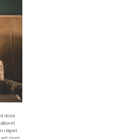
od dose
alkoret
n i løpet
 ett stort