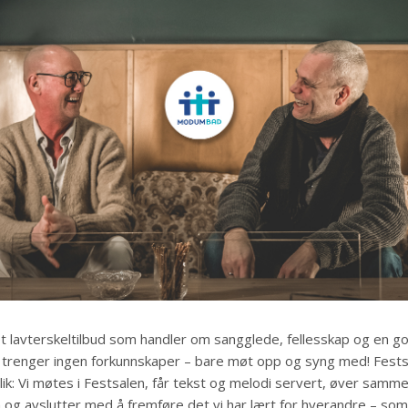
t lavterskeltilbud som handler om sangglede, fellesskap og en g
 trenger ingen forkunnskaper – bare møt opp og syng med! Fests
lik: Vi møtes i Festsalen, får tekst og melodi servert, øver samme
 og avslutter med å fremføre det vi har lært for hverandre – som