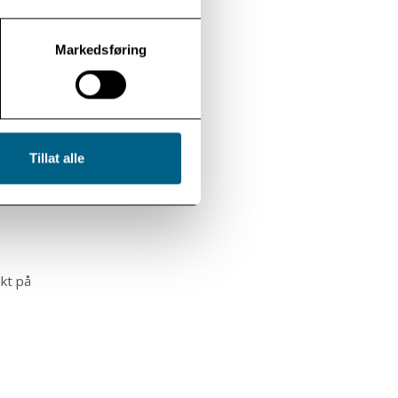
Markedsføring
ter
dene ikke
Tillat alle
kt på