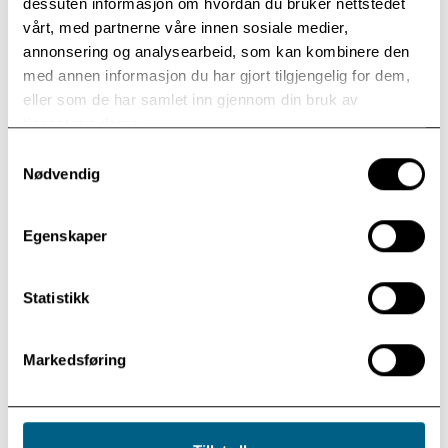
dessuten informasjon om hvordan du bruker nettstedet
vårt, med partnerne våre innen sosiale medier,
Målgruppe
annonsering og analysearbeid, som kan kombinere den
Kirkelige ansatte og sjelesørgere innen ulike
med annen informasjon du har gjort tilgjengelig for dem,
kirkesamfunn, organisasjoner, institusjoner (sykehus,
eller som de har samlet inn gjennom din bruk av
fengsel, forsvaret, studiesteder) m. fl.
tjenestene deres.
Hensikt
Samtykkevalg
Sjelesorgsfaglig fordypning og innsikt i aktuelle tema
Nødvendig
for kirkelige ansatte og sjelesørgere.
Egenskaper
Tid:
Fredag 2. oktober kl. 9.30 – 15
(registrering fra kl
9)
Statistikk
Pris:
1990,-
(inkludert lunsj)
Sted:
Institutt for Sjelesorg, Modum Bad
Markedsføring
Trenger du overnatting? Overnatting og kveldsmat kan
bookes ved påmelding.
Velkommen!