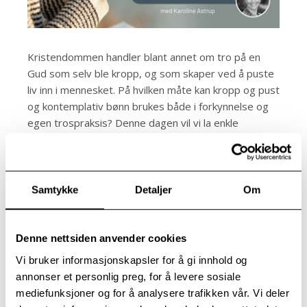
Kristendommen handler blant annet om tro på en
Gud som selv ble kropp, og som skaper ved å puste
liv inn i mennesket. På hvilken måte kan kropp og pust
og kontemplativ bønn brukes både i forkynnelse og
egen trospraksis? Denne dagen vil vi la enkle
nærværspraksiser og pusteøvelser møte
bibelmeditasjon og kontemplativ bønn. I tillegg til å
inspirere den enkelte, er det et håp om at dagen vil
gi nyttige innspill til formidling og forkynnelse i
Samtykke
Detaljer
Om
menighetene – der lytting, kroppslig tilstedeværelse
og rommet mellom ordene får en tydeligere plass.
Denne nettsiden anvender cookies
Foreleser
Vi bruker informasjonskapsler for å gi innhold og
Karoline Astrup er ledende sykehusprest på Modum
annonser et personlig preg, for å levere sosiale
Bad og er en erfaren veileder i kontemplativ bønn og
mediefunksjoner og for å analysere trafikken vår. Vi deler
meditasjon.