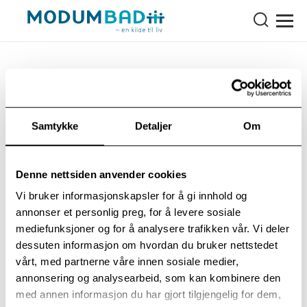
Aktivitet i gymsalen
Samtykke
Detaljer
Om
Kun for våre pasienter. Pasientstyrte
aktiviteter i gymsalen. Bli med på lek og
Denne nettsiden anvender cookies
trening. De som møter opp organiserer
Vi bruker informasjonskapsler for å gi innhold og
aktiviteten sammen. Se infoskjermer for
annonser et personlig preg, for å levere sosiale
mediefunksjoner og for å analysere trafikken vår. Vi deler
kveldens aktivitet. Bli med!
dessuten informasjon om hvordan du bruker nettstedet
vårt, med partnerne våre innen sosiale medier,
annonsering og analysearbeid, som kan kombinere den
med annen informasjon du har gjort tilgjengelig for dem,