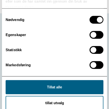
eller som de har samlet inn gjennom din bruk av
tjenestene deres.
Samtykkevalg
Nødvendig
Egenskaper
Kontakt oss:
Statistikk
Telefon
32 74 97 00
E-post
post@modum-bad.no
Markedsføring
Postadresse:
Postboks 33
3371 Vikersund
Tillat alle
Besøksadresse:
Badeveien 287
3370 Vikersund
tillat utvalg