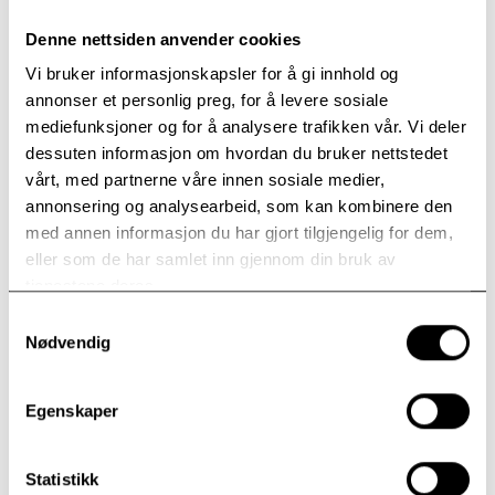
Dårlige pasienter
Denne nettsiden anvender cookies
– Noen kritiske røster har ment at den nye regjeringens
Vi bruker informasjonskapsler for å gi innhold og
satsing gikk til pleie av såkalte ”psykiske forkjølelser”. Medfører
annonser et personlig preg, for å levere sosiale
dette riktighet?
mediefunksjoner og for å analysere trafikken vår. Vi deler
– Det er en grov fordreining av fakta. Det er ikke lettere å
dessuten informasjon om hvordan du bruker nettstedet
behandle pasienter med 10-20 års sykehistorie innen
vårt, med partnerne våre innen sosiale medier,
psykoselidelser. Vi har eksempelvis pasienter som har
annonsering og analysearbeid, som kan kombinere den
vært feildiagnostisert med psykose, men som egentlig har
med annen informasjon du har gjort tilgjengelig for dem,
posttraumatisk stresslidelse. Dette er lidelser som
eller som de har samlet inn gjennom din bruk av
behøver spesialiserte og omfattende behandlingsopplegg.
tjenestene deres.
– Kan ikke disse lidelsene behandles poliklinisk?
Samtykkevalg
– Nei, mange av disse pasientene trenger innleggelse over
Nødvendig
uker. Det er et krevende behandlingsopplegg som trenger
god og tett oppfølging. Alle har ikke et reelt tilbud for
Egenskaper
dette i nærheten. Et spesialisert tilbud som Modum Bad
kan gi, blir derfor helt nødvendig.
Statistikk
Ekspansjon i Oslo