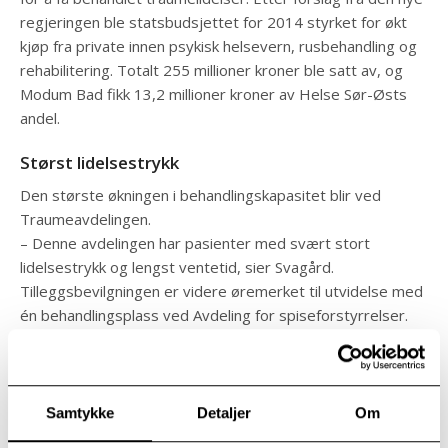
regjeringen ble statsbudsjettet for 2014 styrket for økt
kjøp fra private innen psykisk helsevern, rusbehandling og
rehabilitering. Totalt 255 millioner kroner ble satt av, og
Modum Bad fikk 13,2 millioner kroner av Helse Sør-Østs
andel.
Størst lidelsestrykk
Den største økningen i behandlingskapasitet blir ved
Traumeavdelingen.
– Denne avdelingen har pasienter med svært stort
lidelsestrykk og lengst ventetid, sier Svagård.
Tilleggsbevilgningen er videre øremerket til utvidelse med
én behandlingsplass ved Avdeling for spiseforstyrrelser.
Det vil også bli en viss utvidelse og styrking av
behandlingstilbudet ved de øvrige avdelinger. Bevilgningen
vil i tillegg muliggjøre økt satsing på forskning og
forebygging, samt intern veiledning og
Samtykke
Detaljer
Om
kompetansebygging.