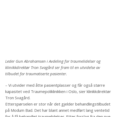
Leder Gun Abrahamsen i Avdeling for traumelidelser og
klinikkdirektør Tron Svagård ser fram til en utvidelse av
tilbudet for traumatiserte pasienter.
– Vi utvider med åtte pasientplasser og får også større
kapasitet ved Traumepoliklinikken i Oslo, sier klinikkdirektør
Tron Svagård.
Etterspørselen er stor når det gjelder behandlingstilbudet
på Modum Bad. Det har blant annet medført lang ventetid
for å få behandlet traumelidelser. Etter forslag fra den nye