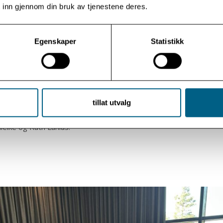
 inn gjennom din bruk av tjenestene deres.
traumer og dissosiative lidelser. De fleste av disse årene har h
ng for traumebehandling ved Modum Bad. For en del år tilbake bl
e programmet «Finding Solid Ground», tatt i bruk i avdelingens
Egenskaper
Statistikk
gsopplegg.
et er utviklet for traumeoverlevere og deres terapeuter. Det e
å dem som strever med ustabilitet relatert til komplekse traum
e lidelser. Det tilbyr en strukturert tilnærming når det gjelder heli
g gir enkeltpersoner hjelp med å håndtere dissosiasjon og PTSD
 emosjonell dysregulering og relasjonsvansker, sier Jepsen.
tillat utvalg
nsbaserte, psykoedukasjonelle programmet er utviklet av Bethan
elke og Ruth Lanius.