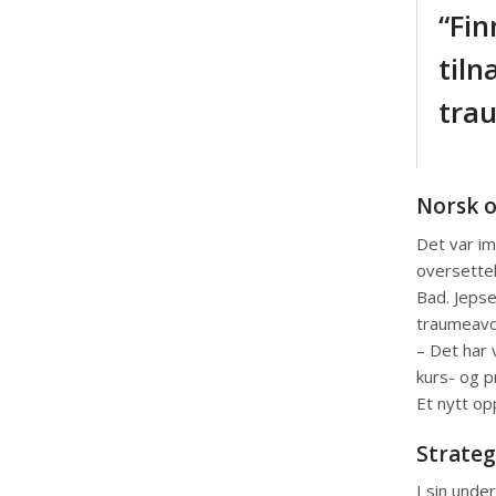
“Fin
tiln
tra
Norsk o
Det var im
oversettel
Bad. Jepse
traumeavd
– Det har 
kurs- og 
Et nytt op
Strateg
I sin unde