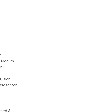
t
e
av Modum
r i
, sier
nsesenter.
 med å