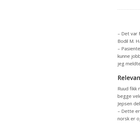
– Det var 
Bodil M. 
– Pasient
kunne job
jeg meldt
Releva
Ruud fikk 
begge vel
Jepsen del
– Dette er
norsk er o