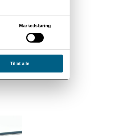
un jobbet
e det
Markedsføring
r spesielt
er og
ng fra
-
Tillat alle
y Brand,