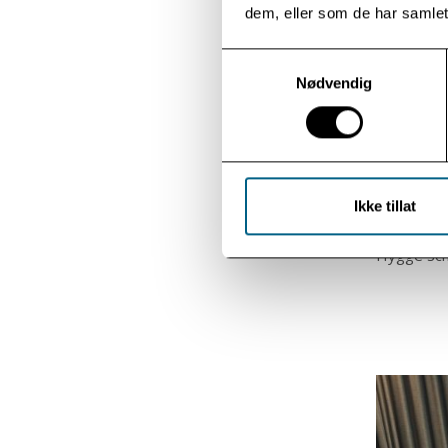
dem, eller som de har samlet
komplekse 
ved Avdeli
Samtykkevalg
amerikansk
Nødvendig
behandlin
– Programm
beregnet p
dissosiativ
traumer o
symptomer,
Ikke tillat
Det evide
Hygge Schi