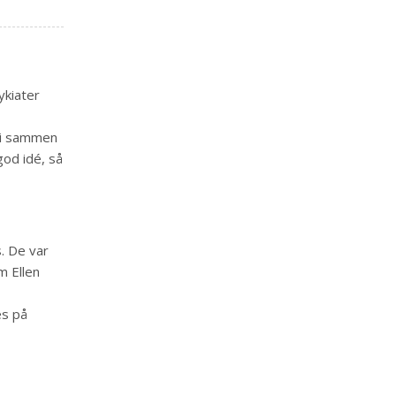
ykiater
vi sammen
od idé, så
s. De var
m Ellen
es på