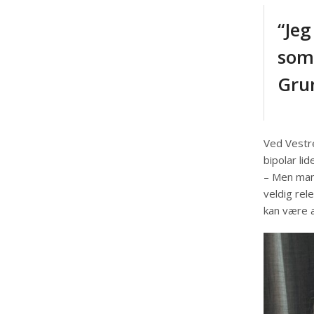
“Jeg
som 
Gru
Ved Vestr
bipolar lid
– Men mang
veldig rel
kan være a