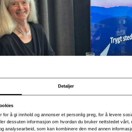
Detaljer
ookies
 for å gi innhold og annonser et personlig preg, for å levere sos
se traumer og dissosiative lidelser
deler dessuten informasjon om hvordan du bruker nettstedet vårt,
og analysearbeid, som kan kombinere den med annen informasjon d
 Ellen Jepsen har i flere årtier jobbet med pasienter som streve