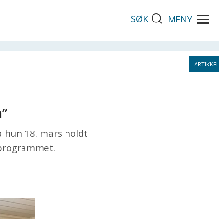
SØK
MENY
n”
a hun 18. mars holdt
»-programmet.