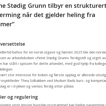
ne Stødig Grunn tilbyr en strukturer
ærming når det gjelder heling fra
umer”
versettelse
idlertid behov for en norsk utgave og høsten 2025 ble den norsk
sen av arbeidsboken «Finne Stødig Grunn» ferdigstilt og utgitt 
n har stått i spissen for dette arbeidet, med god hjelp fra kollege
elingen.
vært stor interesse for boken og første opplag er allerede utsolgt
prosjektleder Thea Solbakken ved Modum Bads kurs- og kompeta
plag er i trykken og ventes ferdig etter påske.
ier og regulering
rvisning viste Jepsen hvordan programmet kan hjelpe pasientene