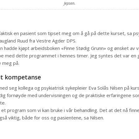
Jepsen.
faktisk en pasient som tipset meg om å gå på dette kurset, sa ps
Haugland Ruud fra Vestre Agder DPS.
en hadde kjøpt arbeidsboken «Finne Stødig Grunn» og ønsket av 
be med dette programmet i hennes timer. Jeg syntes det var en g
e meg på.
nt kompetanse
med seg kollega og psykiatrisk sykepleier Eva Solås Nilsen på kur
dig fornøyde med undervisningen og de praktiske erfaringene so
te.
 et program som vi kan bruke i vår behandling. Det at det nå finn
gså viktig, både for oss og pasientene, sa Nilsen.