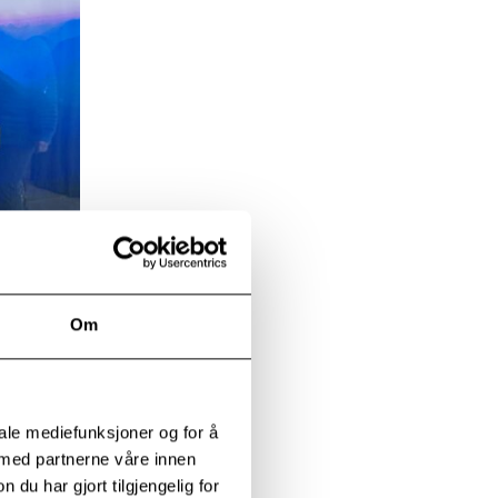
Om
iale mediefunksjoner og for å
 med partnerne våre innen
u har gjort tilgjengelig for
r med