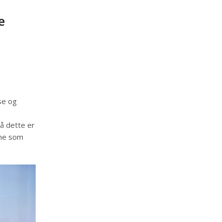
e
se og
å dette er
ene som