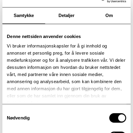
“Depresjonssymptomer
Samtykke
Detaljer
Om
hindrer ofte deltakelse i
viktige livsområder,
Denne nettsiden anvender cookies
arbeidslivet inkludert”
Vi bruker informasjonskapsler for å gi innhold og
annonser et personlig preg, for å levere sosiale
– Det nye prosjektet vi nå igangsetter vil forsøke å
mediefunksjoner og for å analysere trafikken vår. Vi deler
spisse mulighetene til å forstå hvilke indre prosesser
dessuten informasjon om hvordan du bruker nettstedet
som ligger bak og fører til disse symptomene. Ved at
vårt, med partnerne våre innen sosiale medier,
pasienten bringer tilbake i behandling hva som
annonsering og analysearbeid, som kan kombinere den
oppleves vanskelig på jobb, vil det legges til rette for
med annen informasjon du har gjort tilgjengelig for dem,
at man har mulighet til få et klarere innblikk i, og
eller som de har samlet inn gjennom din bruk av
jobbe videre med, de mentale prosessene som gjør
tjenestene deres.
at arbeidslivet er vanskelig å håndtere.
Samtykkevalg
Nødvendig