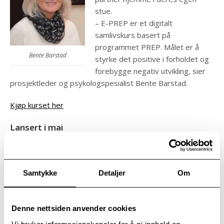
stue.
– E-PREP er et digitalt
samlivskurs basert på
programmet PREP. Målet er å
Bente Barstad
styrke det positive i forholdet og
forebygge negativ utvikling, sier
prosjektleder og psykologspesialist Bente Barstad.
Kjøp kurset her
Lansert i mai
PREP tilbyr kunnskap og praktiske redskaper som kan
brukes i samspillet mellom deg og din partner i hverdagen
hjemme.
Samtykke
Detaljer
Om
– Programmet er basert på over 40 års forskning på
parsamspill. Millioner av par har på verdensbasis fått hjelp
gjennom samlivskurset. PREP-programmets optimistiske
Denne nettsiden anvender cookies
hovedbudskap er at det er mulig å skape samliv som kan