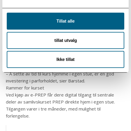
løsbare»
Tidligere PREP-kursdeltager
Tillat alle
Oppgaver
tillat utvalg
Parene inviteres også til individuelle oppgaver, og
oppgaver som de kan gjøre sammen. Det gir også
praktiske verktøy for å styrke det positive i forholdet,
Ikke tillat
samt å forebygge eller snu negativ utvikling eller mønstre,.
– Å sette av tid til kurs hjemme i egen stue, er en god
investering i parforholdet, sier Barstad.
Rammer for kurset
Ved kjøp av e-PREP får dere digital tilgang til sentrale
deler av samlivskurset PREP direkte hjem i egen stue.
Tilgangen varer i tre måneder, med mulighet til
forlengelse.