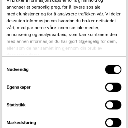
Vi bruker informasjonskapsler for å gi innhold og
være gode livet igjennom, sier Barstad.
annonser et personlig preg, for å levere sosiale
Ti økter
mediefunksjoner og for å analysere trafikken vår. Vi deler
dessuten informasjon om hvordan du bruker nettstedet
Psykologspesialisten har vært leder for prosjektet med å
vårt, med partnerne våre innen sosiale medier,
lage den digitale utgaven av PREP. Den ble lansert 6. mai
annonsering og analysearbeid, som kan kombinere den
2022.
med annen informasjon du har gjort tilgjengelig for dem,
E-PREP er et e-læringsprogram med ti undervisningsøkter.
eller som de har samlet inn gjennom din bruk av
Undervisningen foregår på norsk.
tjenestene deres.
– Øktene handler om temaer som er viktige i parforhold
Samtykkevalg
generelt. Det gjelder hvordan par kan få til god
Nødvendig
kommunikasjon, hvordan oppdage negative
konfliktmønstre, hvordan finne fram til en
problemløsningsmodell og betydningen av glede og
Egenskaper
vennskap gjennom samlivet, bare for å nevne noe, sier
Barstad.
Statistikk
«Veldig fornøyd med å ha fått konkrete
Markedsføring
redskaper og tro på at problemer er