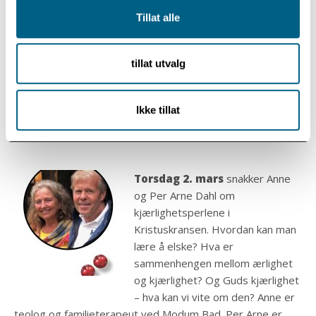
gjør en soldatuniform med et
Tillat alle
menneskes identitet? Hvordan
preges vi som enkeltmennesker og fellesskap av krig og
uro? Hva kan feltpresten bidra med i Forsvaret?
tillat utvalg
Ikke tillat
Torsdag 2. mars
snakker Anne
og Per Arne Dahl om
kjærlighetsperlene i
Kristuskransen. Hvordan kan man
lære å elske? Hva er
sammenhengen mellom ærlighet
og kjærlighet? Og Guds kjærlighet
– hva kan vi vite om den? Anne er
teolog og familieterapeut ved Modum Bad. Per Arne er