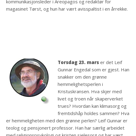
kommunikasjonsleder i Areopagos og redaktør for
magasinet Tørst, og hun har vært avisspaltist i en årrekke.
Torsdag 23. mars
er det Leif
Gunnar Engedal som er gjest. Han
snakker om den grønne
hemmelighetsperlen i
Kristuskransen. Hva skjer med
livet og troen når skaperverket
trues? Hvordan kan klimasorg og
fremtidshåp holdes sammen? Hva
er hemmeligheten med den grønne perlen? Leif Gunnar er
teolog og pensjonert professor. Han har særlig arbeidet
med religionspsykologi og kristen sjelesorg og har vært