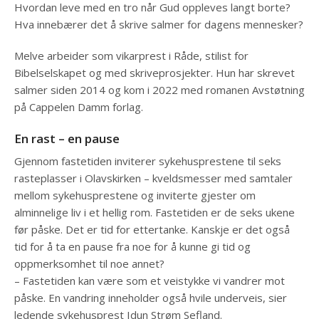
Hvordan leve med en tro når Gud oppleves langt borte?
Hva innebærer det å skrive salmer for dagens mennesker?
Melve arbeider som vikarprest i Råde, stilist for
Bibelselskapet og med skriveprosjekter. Hun har skrevet
salmer siden 2014 og kom i 2022 med romanen Avstøtning
på Cappelen Damm forlag.
En rast – en pause
Gjennom fastetiden inviterer sykehusprestene til seks
rasteplasser i Olavskirken – kveldsmesser med samtaler
mellom sykehusprestene og inviterte gjester om
alminnelige liv i et hellig rom. Fastetiden er de seks ukene
før påske. Det er tid for ettertanke. Kanskje er det også
tid for å ta en pause fra noe for å kunne gi tid og
oppmerksomhet til noe annet?
– Fastetiden kan være som et veistykke vi vandrer mot
påske. En vandring inneholder også hvile underveis, sier
ledende sykehusprest Idun Strøm Sefland.