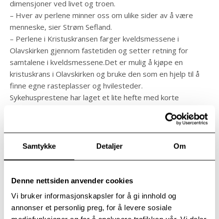
dimensjoner ved livet og troen.
– Hver av perlene minner oss om ulike sider av å være
menneske, sier Strøm Sefland.
– Perlene i Kristuskransen farger kveldsmessene i
Olavskirken gjennom fastetiden og setter retning for
samtalene i kveldsmessene.Det er mulig å kjøpe en
kristuskrans i Olavskirken og bruke den som en hjelp til å
finne egne rasteplasser og hvilesteder.
Sykehusprestene har laget et lite hefte med korte
refleksjoner til hver perle som inspirasjon til ettertanke og
bønn. Håpet er at kveldsmesser og kristuskransen kan gi
påfyll og pust i ukene frem mot påske.
Samtykke
Detaljer
Om
Denne nettsiden anvender cookies
Vi bruker informasjonskapsler for å gi innhold og
annonser et personlig preg, for å levere sosiale