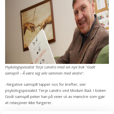
Psykologspesialist Terje Landro med sin nye bok "Godt
samspill – Å være seg selv sammen med andre".
-Negative samspill tapper oss for krefter, sier
psykologspesialist Terje Landro ved Modum Bad. I boken
Godt samspill peker han på veier ut av mønstre som gjør
at relasjoner ikke fungerer.
-Jeg tror alle har opplevd negative samspill i forholdet til de