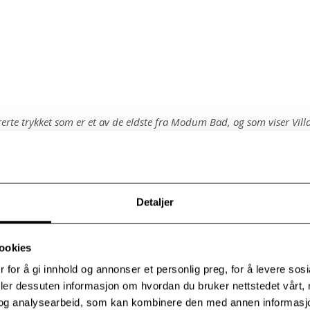
erte trykket som er et av de eldste fra Modum Bad, og som viser Vill
en lå der utendørsbassenget ligger i dag.
Detaljer
 års tjeneste ved ”Badet” som bl.a sjefsykepleier, og senere te
g, har Naper i sitt nedtrappingsår før han blir heltids pensjonist, f
ookies
er. Det siste halvåret har han tilbrakt mye tid utendørs med å 
ned mot Kaggefossen. Der har han også snekret nye trapper og
 for å gi innhold og annonser et personlig preg, for å levere sos
orm i den bratte skråningen, slik det var i salige Thaulows tid. Her
deler dessuten informasjon om hvordan du bruker nettstedet vårt,
r i flotte kjoler på sine turer mellom badeseansene for å trekke
og analysearbeid, som kan kombinere den med annen informasjon d