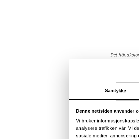
Det håndkolor
1857. Bygning
Ryddet sti
Samtykke
Etter over 40
kulturansvarli
Denne nettsiden anvender c
arbeidsoppgav
gamle stien 
Vi bruker informasjonskapsler
utsiktsplattf
analysere trafikken vår. Vi 
fornemme frue
sosiale medier, annonsering 