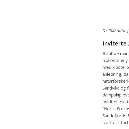
De 200 naturf
Inviterte
Blant de man
frokostmeny f
med klostero
anledning, da
naturforskerk
Sandvika og f
dampskip over
holdt en ekst
”Norsk Frokos
Sandefjords 
slett et stor