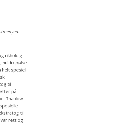
ostmenyen.
g rikholdig
, huldrepølse
helt spesiell
isk
og til
etter på
jon. Thaulow
spesielle
kstratog til
var rett og