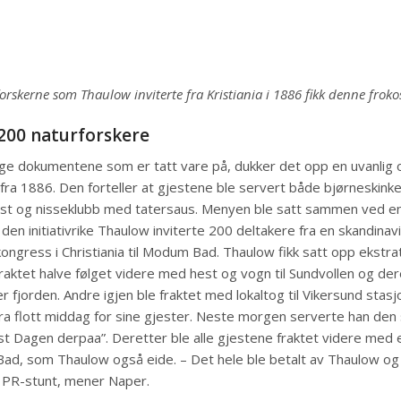
orskerne som Thaulow inviterte fra Kristiania i 1886 fikk denne frok
 200 naturforskere
ge dokumentene som er tatt vare på, dukker det opp en uvanlig o
ra 1886. Den forteller at gjestene ble servert både bjørneskinke
st og nisseklubb med tatersaus. Menyen ble satt sammen ved en 
 den initiativrike Thaulow inviterte 200 deltakere fra en skandinav
ongress i Christiania til Modum Bad. Thaulow fikk satt opp ekstrat
raktet halve følget videre med hest og vogn til Sundvollen og der
 fjorden. Andre igjen ble fraktet med lokaltog til Vikersund stas
ra flott middag for sine gjester. Neste morgen serverte han den 
t Dagen derpaa”. Deretter ble alle gjestene fraktet videre med e
Bad, som Thaulow også eide. – Det hele ble betalt av Thaulow og 
t PR-stunt, mener Naper.