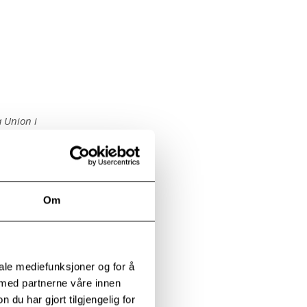
a Union i
Om
rapeut og
ått helt andre
rydde den
iale mediefunksjoner og for å
 vandret
 med partnerne våre innen
 inn den
u har gjort tilgjengelig for