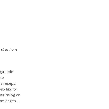
 et av hans
 gulnede
rte
s resept,
lo fikk for
ul ris og en
 om dagen. I