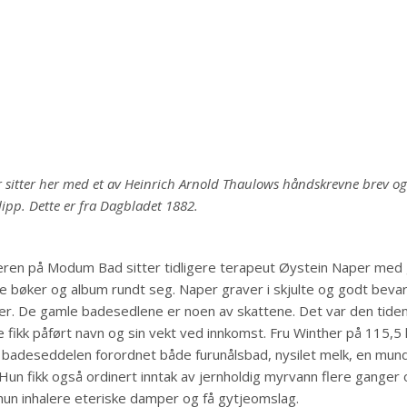
 sitter her med et av Heinrich Arnold Thaulows håndskrevne brev og
ipp. Dette er fra Dagbladet 1882.
lleren på Modum Bad sitter tidligere terapeut Øystein Naper med
e bøker og album rundt seg. Naper graver i skjulte og godt beva
r. De gamle badesedlene er noen av skattene. Det var den tiden
 fikk påført navn og sin vekt ved innkomst. Fru Winther på 115,5 ki
 badeseddelen forordnet både furunålsbad, nysilet melk, en mundf
 Hun fikk også ordinert inntak av jernholdig myrvann flere ganger
e hun inhalere eteriske damper og få gytjeomslag.