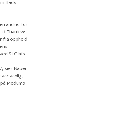
dum Bads
en andre. For
nold Thaulows
r fra opphold
dens
ved St.Olafs
7, sier Naper
 var vanlig,
et på Modums