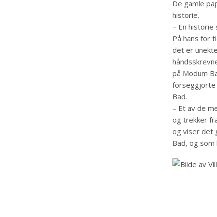
De gamle pap
historie.
– En historie
På hans for t
det er unekte
håndsskrevne 
på Modum Bad
forseggjorte 
Bad.
– Et av de me
og trekker fra
og viser det
Bad, og som 