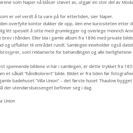
irene som Naper nå blåser støvet av, utgjør en stor del av Mo
 som er vel verdt å ta vare på for ettertiden, sier Naper.
iden overfylte kontor dukker de opp, den ene kuriositeten etter d
lig litt spesielt å sitte med grunnlegger og overlege Heinrich Ar
brev i hånden. Eller bla i gamle album fra 1896 med private bilde
 og utflukter til området rundt. Samlingen inneholder også dati
brosjyrer, som reklamerte for behandlingen og alle herlighetene 
st spennende bildene vi har i samlingen, er dette trykket fra 185
m et såkalt ”håndkolorert” bilde. Bildet er fra tiden før fotografier
 gamle badehuset ”Villa Union” – det første huset Thaulow bygg
lå der utendørsbassenget befinner seg i dag.