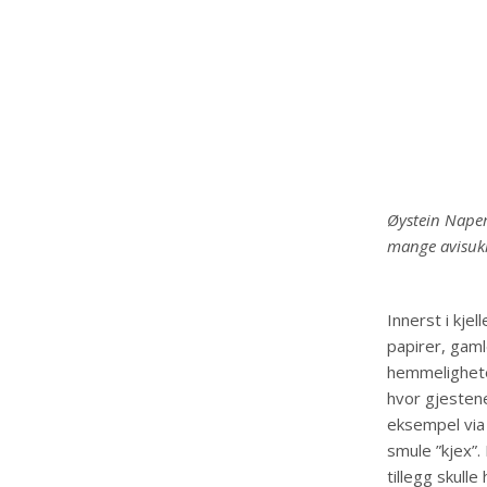
Øystein Naper
mange avisukl
Innerst i kje
papirer, gaml
hemmelighete
hvor gjestene
eksempel via
smule ”kjex”.
tillegg skull