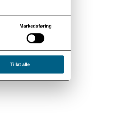
 gamle
bemidlede”.
Markedsføring
aper. Mange i
ng. Flere i
olk komme
d tog til
stedrosjene
Tillat alle