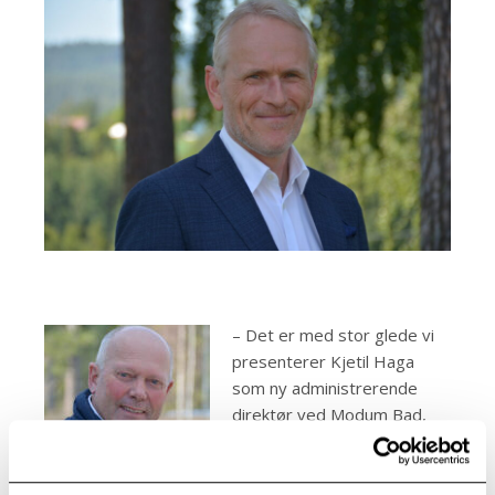
– Det er med stor glede vi
presenterer Kjetil Haga
som ny administrerende
direktør ved Modum Bad,
sier Per Bleikelia i
ansettelsesutvalget.
– Haga har en lang og solid