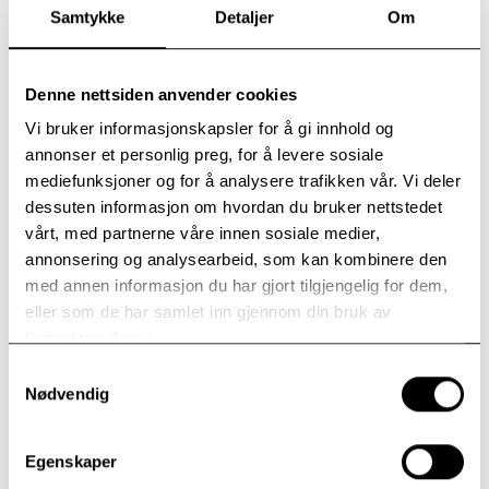
Samtykke
Detaljer
Om
Per Skaugen Bleikelia
lederfaring som vil sikre
fremdriften videre for
Modum Bad.
Denne nettsiden anvender cookies
Bleikelia opplyser at det var flere gode søkere til
Vi bruker informasjonskapsler for å gi innhold og
stillingen som administrerende direktør.
annonser et personlig preg, for å levere sosiale
– Vi er nå svært tilfredse med denne ansettelsen.
mediefunksjoner og for å analysere trafikken vår. Vi deler
Kirkeverge i Oslo
dessuten informasjon om hvordan du bruker nettstedet
vårt, med partnerne våre innen sosiale medier,
Kjetil Haga er utdannet teolog og har mastergrad i
annonsering og analysearbeid, som kan kombinere den
organisasjon og ledelse. Han har hatt lederstillinger i
med annen informasjon du har gjort tilgjengelig for dem,
frivillig sektor, helsesektoren og Den norske kirke.
eller som de har samlet inn gjennom din bruk av
Haga kommer nå fra stillingen som kirkeverge i Oslo,
tjenestene deres.
der han ble tilsatt i 2021. De siste årene har han
sittet i Modum Bads styre, siden 1. juli 2024 som
Samtykkevalg
Nødvendig
styreleder.
Kjetil Haga tiltrer stillingen 1. juni. KariAnne Vrabel vil
som konstituert direktør lede Modum Bad frem til
Egenskaper
Hagas tiltredelse. Per Bleikelia går inn i oppgaven