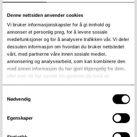
Denne nettsiden anvender cookies
Ingvild Kjerkol, Arbeiderpartiet, Nord-Trøndelag
Vi bruker informasjonskapsler for å gi innhold og
– Vi ser fram til å få besøk av Ingvild Kjerkol, sier
annonser et personlig preg, for å levere sosiale
adm.direktør Lars Erik Flatø.
mediefunksjoner og for å analysere trafikken vår. Vi deler
– Hun vil spesielt bli presentert for vårt arbeid på
dessuten informasjon om hvordan du bruker nettstedet
depresjonsfeltet og Traumepoliklinikkens arbeid i Oslo. Vi
vårt, med partnerne våre innen sosiale medier,
forsøker også å legge til rette for at hun får møte
annonsering og analysearbeid, som kan kombinere den
pasienter ved Modum Bad samt treffe de tillitsvalgte.
med annen informasjon du har gjort tilgjengelig for dem,
eller som de har samlet inn gjennom din bruk av
– Gjensidig nytte
tjenestene deres.
Kjerkol er medlem av helse- og omsorgskomiteen og er
Samtykkevalg
Nødvendig
helsepolitisk talsperson for Arbeiderpartiet.
Lars Erik Flatø understreker nytten av politikerbesøk på
Modum Bad.
Egenskaper
– For det første er det nyttig for politikere å bevege seg
ut i “felten”. Hos en helsepolitiker som Kjerkol er det viktig
å vite noe om hva Modum Bad står for og hva vi kan tilby
Statistikk