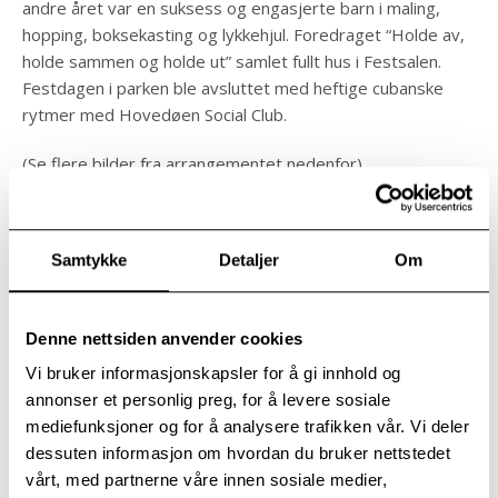
andre året var en suksess og engasjerte barn i maling,
hopping, boksekasting og lykkehjul. Foredraget “Holde av,
holde sammen og holde ut” samlet fullt hus i Festsalen.
Festdagen i parken ble avsluttet med heftige cubanske
rytmer med Hovedøen Social Club.
(Se flere bilder fra arrangementet nedenfor)
unni.tobiassen.lie@modum-bad.no
Samtykke
Detaljer
Om
Denne nettsiden anvender cookies
Vi bruker informasjonskapsler for å gi innhold og
annonser et personlig preg, for å levere sosiale
mediefunksjoner og for å analysere trafikken vår. Vi deler
Gruppa Positiv Puls slo an tonen i Olavstonen og sørget for en
dessuten informasjon om hvordan du bruker nettstedet
flott start på gudstjenesten.
vårt, med partnerne våre innen sosiale medier,