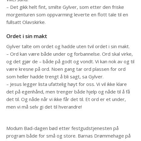
– Det gikk helt fint, smilte Gylver, som etter den friske
morgenturen som oppvarming leverte en flott tale til en
fullsatt Olavskirke.
Ordet i sin makt
Gylver talte om ordet og hadde uten tvil ordet i sin makt.
– Ord kan være både under og forbannelse. Ord skal virke,
og det gjør de – både på godt og vondt. Vi kan nok av og til
være kresne på ord. Noen gang tar ord plassen for ord
som heller hadde trengt å bli sagt, sa Gylver.
– Jesus legger lista ufattelig høyt for oss. Vi vil ikke klare
det på egenhånd, men trenger både hjelp og nåde til å få
det til. Og nåde når vi ikke får det til. Et ord er et under,
men vi må selv gi det til hverandre!
Modum Bad-dagen bød etter festgudstjenesten på
program både for små og store. Barnas Drømmehage på