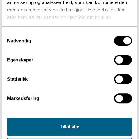
annonsering og analysearbeid, som kan kombinere den
med annen informasjon du har gjort tilgjengelig for dem,
eller som de har samlet inn gjennom din bruk av
tjenestene deres.
Samtykkevalg
Nødvendig
Egenskaper
En fullsatt Olavskirke stemte med i salmesangen.
Statistikk
Markedsføring
Geithus Musikkorps stiller hvert år opp på Modum Bad-
Tillat alle
dagen. Fra v.: Siri Merete Hovde, Pia Andersen, Bjørg Vik