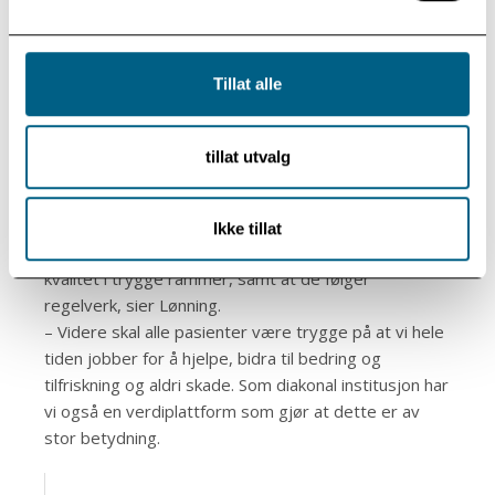
– Viktig med åpenhet
Klinikkleder Pål Ulvenes holder fram viktigheten av å
ha åpenhet rundt disse utfordringene.
Tillat alle
– Terskelen må være lav for å si ifra. Det er
avgjørende at pasienter og pårørende blir sett og
hørt, og at deres tilbakemeldinger tas på alvor.
tillat utvalg
Pasientsikkerhet, plikter og faglige standarder er
temaer som er nedfelt i helsepersonelloven.
– Når man er pasient, skal man vite at de som er
Ikke tillat
ansatt har godkjent utdannelse, yter hjelp av høy
kvalitet i trygge rammer, samt at de følger
regelverk, sier Lønning.
– Videre skal alle pasienter være trygge på at vi hele
tiden jobber for å hjelpe, bidra til bedring og
tilfriskning og aldri skade. Som diakonal institusjon har
vi også en verdiplattform som gjør at dette er av
stor betydning.