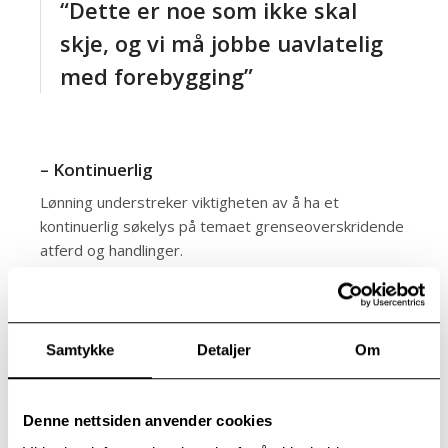
“Dette er noe som ikke skal
skje, og vi må jobbe uavlatelig
med forebygging”
– Kontinuerlig
Lønning understreker viktigheten av å ha et
kontinuerlig søkelys på temaet grenseoverskridende
atferd og handlinger.
– Media har en viktig rolle i så måte når de setter
søkelys på disse alvorlige temaene. Dette er noe
som ikke skal skje, og vi må jobbe uavlatelig med
forebygging, sier hun.
Samtykke
Detaljer
Om
Lønning understreker at det heldigvis er en helt
annen oppmerksomhet rundt slike ting i dag, både i
samfunnet generelt, og i psykisk helsevern og
Denne nettsiden anvender cookies
spesialisthelsetjenesten spesielt, som Modum Bad