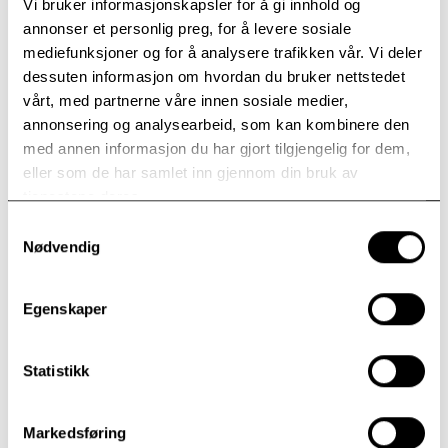
Vi bruker informasjonskapsler for å gi innhold og
er en del av.
annonser et personlig preg, for å levere sosiale
mediefunksjoner og for å analysere trafikken vår. Vi deler
dessuten informasjon om hvordan du bruker nettstedet
vårt, med partnerne våre innen sosiale medier,
annonsering og analysearbeid, som kan kombinere den
med annen informasjon du har gjort tilgjengelig for dem,
eller som de har samlet inn gjennom din bruk av
tjenestene deres.
Samtykkevalg
Nødvendig
Egenskaper
– Terskelen må være lav for å si ifra. Det er avgjørende at pasienter
og pårørende blir sett og hørt, og at deres tilbakemeldinger tas på
alvor, sier klinikkleder Pål Ulvenes.
Statistikk
Markedsføring