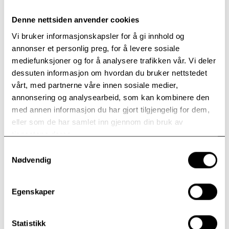
Seksualisert vold
Denne nettsiden anvender cookies
I Kongo vil det økonomiske bidraget gå til kvinner
Vi bruker informasjonskapsler for å gi innhold og
utsatt for seksualisert vold.
annonser et personlig preg, for å levere sosiale
– Det drives blant annet et viktig arbeid på Kyeshero
mediefunksjoner og for å analysere trafikken vår. Vi deler
sykehuset i Goma, sier sykehusprest Anders
dessuten informasjon om hvordan du bruker nettstedet
Heskestad Mikalsen, som også er med i
vårt, med partnerne våre innen sosiale medier,
innsamlingskomiteen på Modum Bad.
annonsering og analysearbeid, som kan kombinere den
med annen informasjon du har gjort tilgjengelig for dem,
eller som de har samlet inn gjennom din bruk av
tjenestene deres.
Samtykkevalg
Nødvendig
Egenskaper
Statistikk