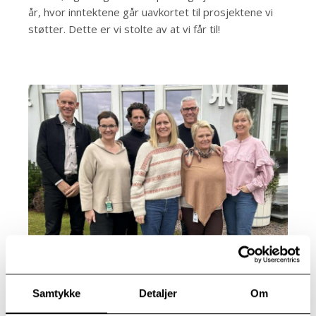
år, hvor inntektene går uavkortet til prosjektene vi
støtter. Dette er vi stolte av at vi får til!
Fra møtet med LM Norge i oktober (fra venstre) Ditlef M. Jacobsen
(LM Norge), Alexandra Brauchle, Anders Heskestad Mikalsen, Grete
Edland Westerlund, Leif Ingvald Skaug, Turid Tandberg og Stine
Samtykke
Detaljer
Om
Buxrud.