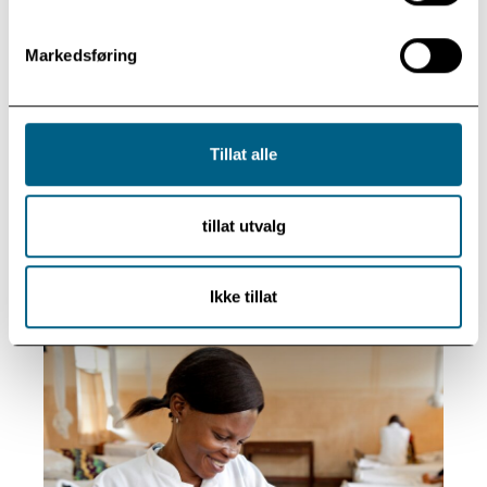
Markedsføring
Tillat alle
– Fredsprisvinner Dr. Denis Mukwege er en av dem
som står i spissen for sykehusarbeidet. Prosjektet
tillat utvalg
omfatter også psykologisk oppfølging til ofrene og
barna deres samt sosial og økonomisk rådgivning.
Ikke tillat