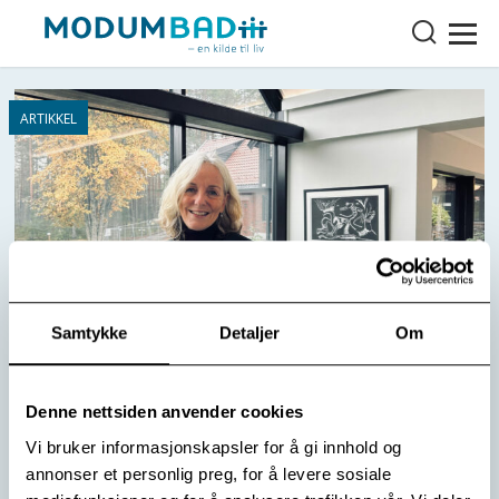
Samtykke
Detaljer
Om
Denne nettsiden anvender cookies
Ny start for Institutt for Sjelesorg
Vi bruker informasjonskapsler for å gi innhold og
Etter et halvt års pause starter Institutt for Sjelesorg
annonser et personlig preg, for å levere sosiale
opp med noe virksomhet etter nyttår. Tre