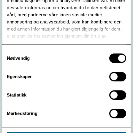
mediefunksjoner og for å analysere trafikken vår. Vi deler
rekreasjonsuker er lagt inn i programmet i vårhalvåret.
dessuten informasjon om hvordan du bruker nettstedet
– Vi ønsker både gamle og nye gjester hjertelig
velkommen, sier Marit Endresen, som er ny leder for
vårt, med partnerne våre innen sosiale medier,
Modum Bads forebyggende virksomhet.
annonsering og analysearbeid, som kan kombinere den
med annen informasjon du har gjort tilgjengelig for dem,
eller som de har samlet inn gjennom din bruk av
Les mer
tjenestene deres.
Samtykkevalg
Nødvendig
Vis flere
Se arkiv
Egenskaper
Statistikk
Markedsføring
Kontakt oss:
Telefon
32 74 97 00