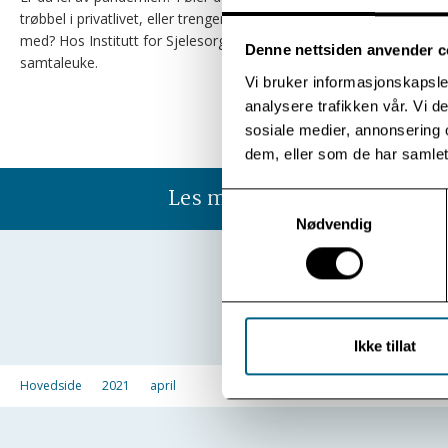
trøbbel i privatlivet, eller trenger du bare noen å snakke
med? Hos Institutt for Sjelesorg kan du nå få en digital
Denne nettsiden anvender c
samtaleuke.
Vi bruker informasjonskapsler
analysere trafikken vår. Vi 
sosiale medier, annonsering 
dem, eller som de har samlet
Les mer
Samtykkevalg
Nødvendig
Ikke tillat
Hovedside
2021
april