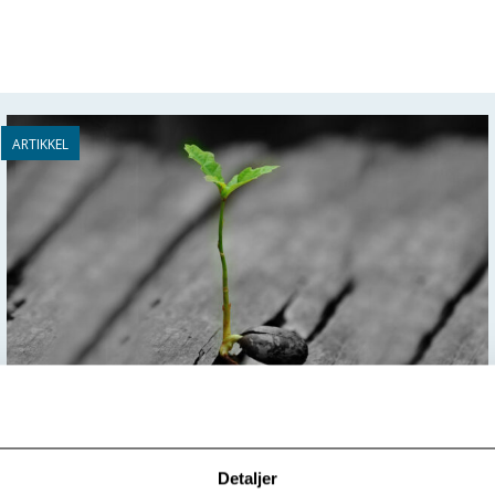
Vårens og kjærlighetens gjenskapermakt!
Detaljer
En overskrift i en av våre aviser vekket nylig min interesse.