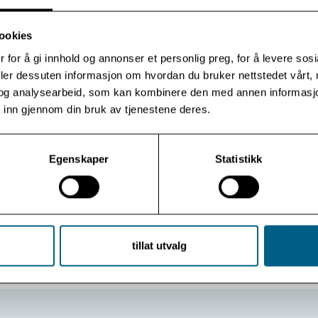
I køen av bekymringsmeldinger og urovekkende rapporter
om menneskers psykiske helse etter Korona-årets
ookies
innskrenkninger og belastninger, lyste en sjelden positiv
 for å gi innhold og annonser et personlig preg, for å levere sos
nyhet opp på nettsiden! «Færre skilles – til tross for
deler dessuten informasjon om hvordan du bruker nettstedet vårt,
korona-slitasje» Mange trodde den første nedstengingen
av landet ville føre til flere skilsmisser. Men […]
og analysearbeid, som kan kombinere den med annen informasjon d
 inn gjennom din bruk av tjenestene deres.
Les mer
Egenskaper
Statistikk
Vis flere
Se arkiv
tillat utvalg