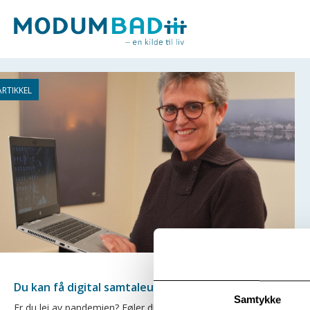
Du kan få digital samtaleuke
Samtykke
Er du lei av pandemien? Føler du deg ensom? Har du