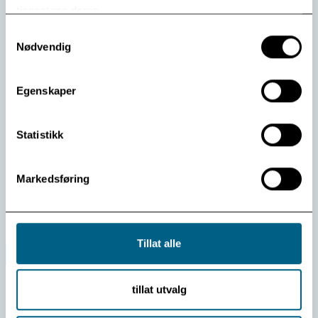
tjenestene deres.
Samtykkevalg
«Kjærlighetens gjenskapermakt»
Nødvendig
Vel hjemme igjen etter en inspirerende Bjørnstjerne
Bjørnson Festival i Molde, setter jeg meg ned for å
skrive om temaet Kommunikasjon til Samlivsbloggen.
Egenskaper
Dette temaet går aldri ut på dato, og jeg velger å bruke
en fortelling fra Bjørnsons «En glad gut» fra 1860, som
innledning. Historien om skolemesteren Bård og hans
Statistikk
bror Anders gjorde […]
Markedsføring
Les mer
Tillat alle
tillat utvalg