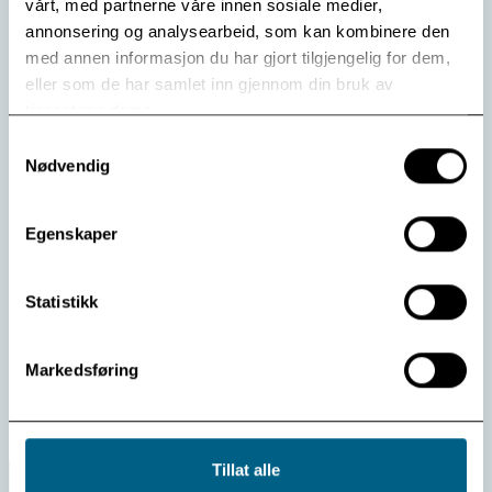
vårt, med partnerne våre innen sosiale medier,
annonsering og analysearbeid, som kan kombinere den
med annen informasjon du har gjort tilgjengelig for dem,
eller som de har samlet inn gjennom din bruk av
tjenestene deres.
Samtykkevalg
Nødvendig
Egenskaper
Jul i Olavskirken
Alle er hjertelig velkommen til å feire julaftens
Statistikk
gudstjeneste i Olavskirken 24. desember kl 15.
Markedsføring
Les mer
Tillat alle