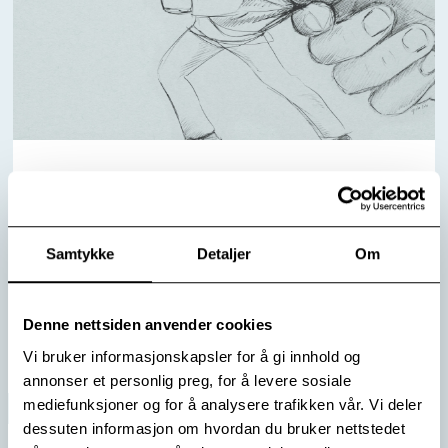
Barndomstraume varer langt inn i vaksenlivet
Modum Bad samanliknar ulike behandlingsalternativ for
Kompleks PTSD i ein ny studie. Det er framleis ope for
Samtykke
Detaljer
Om
rekruttering av nye pasientar.
Les mer
Denne nettsiden anvender cookies
Vi bruker informasjonskapsler for å gi innhold og
annonser et personlig preg, for å levere sosiale
mediefunksjoner og for å analysere trafikken vår. Vi deler
dessuten informasjon om hvordan du bruker nettstedet