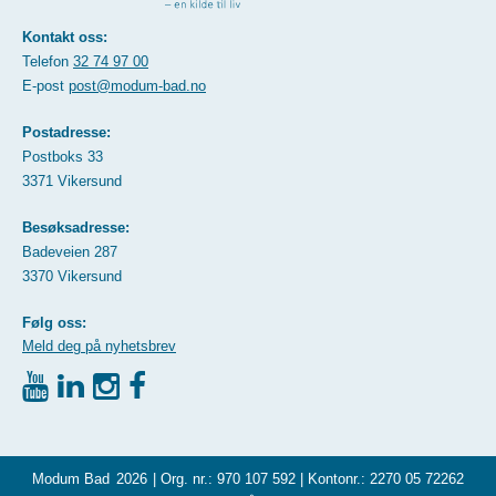
Kontakt oss:
Telefon
32 74 97 00
E-post
post@modum-bad.no
Postadresse:
Postboks 33
3371 Vikersund
Besøksadresse:
Badeveien 287
3370 Vikersund
Følg oss:
Meld deg på nyhetsbrev
Modum Bad
2026
| Org. nr.: 970 107 592 | Kontonr.: 2270 05 72262