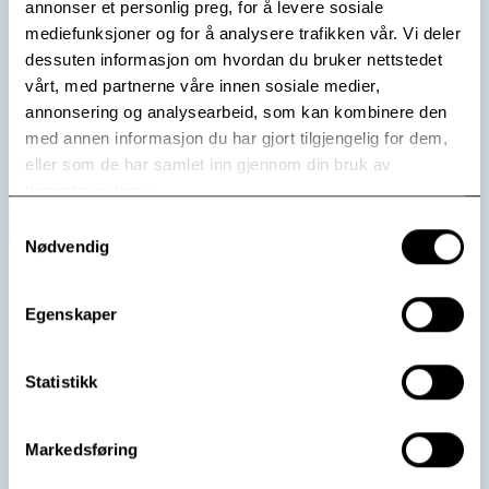
Fortsatt PREP for Forsvaret
annonser et personlig preg, for å levere sosiale
mediefunksjoner og for å analysere trafikken vår. Vi deler
Modum Bad og Viken Senter fortsetter som leverandør
dessuten informasjon om hvordan du bruker nettstedet
av PREP samlivskurs for Forsvaret.
vårt, med partnerne våre innen sosiale medier,
annonsering og analysearbeid, som kan kombinere den
Les mer
med annen informasjon du har gjort tilgjengelig for dem,
eller som de har samlet inn gjennom din bruk av
tjenestene deres.
Samtykkevalg
Nødvendig
Egenskaper
Statistikk
Markedsføring