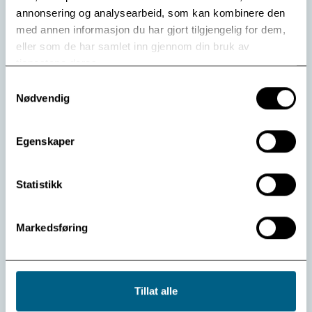
Les mer
annonsering og analysearbeid, som kan kombinere den
med annen informasjon du har gjort tilgjengelig for dem,
eller som de har samlet inn gjennom din bruk av
tjenestene deres.
Samtykkevalg
Vis flere
Se arkiv
Nødvendig
Egenskaper
Statistikk
Kontakt oss:
Markedsføring
Telefon
32 74 97 00
E-post
post@modum-bad.no
Postadresse:
Tillat alle
Postboks 33
3371 Vikersund