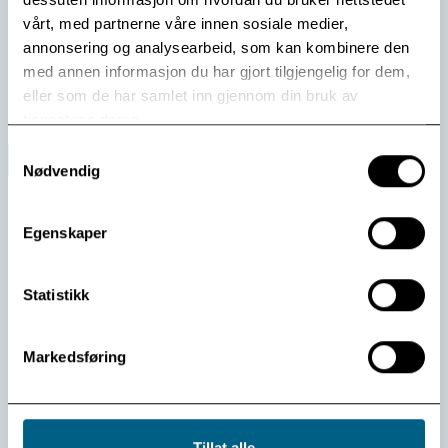
Norge, men også god samfunnsøkonomi.
vårt, med partnerne våre innen sosiale medier,
annonsering og analysearbeid, som kan kombinere den
Les mer
med annen informasjon du har gjort tilgjengelig for dem,
eller som de har samlet inn gjennom din bruk av
tjenestene deres.
Samtykkevalg
Nødvendig
Egenskaper
Statistikk
Markedsføring
Håpsgudstjeneste fra Modum Bad på NRK
Tillat alle