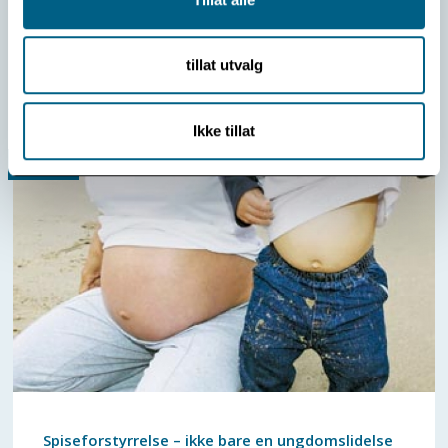
NRK-gudstjeneste fra Modum Bad 2. påskedag.
tillat utvalg
Les mer
Ikke tillat
Spiseforstyrrelse – ikke bare en ungdomslidelse