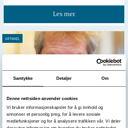
Les mer
Samtykke
Detaljer
Om
Denne nettsiden anvender cookies
Vi bruker informasjonskapsler for å gi innhold og
annonser et personlig preg, for å levere sosiale
Føre var
mediefunksjoner og for å analysere trafikken vår. Vi deler
Arne Holte mener forebygging ikke bare gir et friskere
dessuten informasjon om hvordan du bruker nettstedet