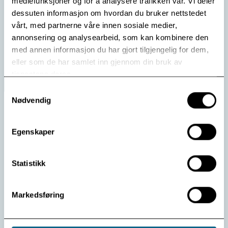
mediefunksjoner og for å analysere trafikken vår. Vi deler
Mail til Modum Bad kan ha forsvunnet i strømstans.
dessuten informasjon om hvordan du bruker nettstedet
vårt, med partnerne våre innen sosiale medier,
Les mer
annonsering og analysearbeid, som kan kombinere den
med annen informasjon du har gjort tilgjengelig for dem,
eller som de har samlet inn gjennom din bruk av
tjenestene deres.
Samtykkevalg
Nødvendig
Egenskaper
Statistikk
Markedsføring
Ny bok i nettbutikken