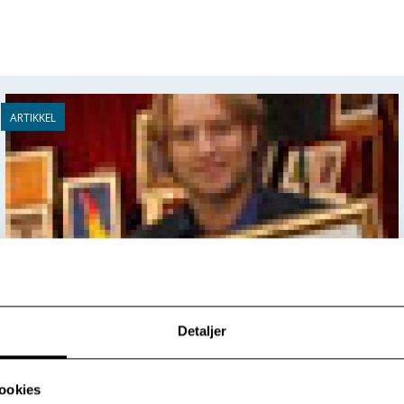
Detaljer
Artotek-utstilling
ookies
Alle bildene i Modum Bads artotek utstilt i Festsalen.