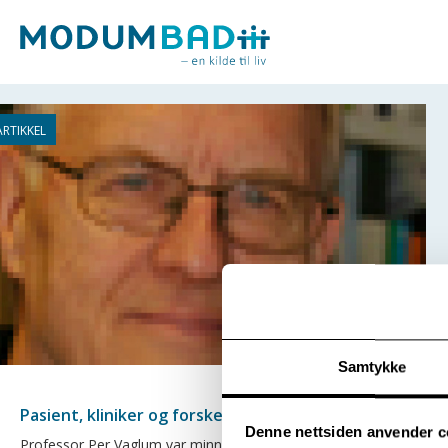
Samtykke
Pasient, kliniker og forsker på samme lag?
Denne nettsiden anvender c
Professor Per Vaglum var minneforeleser 8. september.