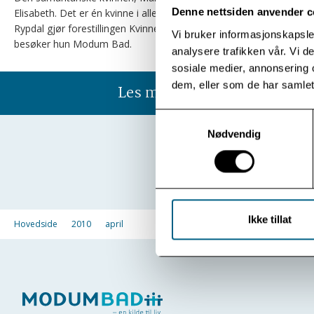
Denne nettsiden anvender c
Elisabeth. Det er én kvinne i alle roller når Inger Lise
Rypdal gjør forestillingen Kvinnen ved brønnen. 6. mai
Vi bruker informasjonskapsler
besøker hun Modum Bad.
analysere trafikken vår. Vi 
sosiale medier, annonsering 
dem, eller som de har samlet
Les mer
Samtykkevalg
Nødvendig
Ikke tillat
Hovedside
2010
april