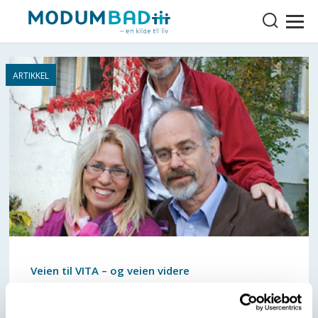
Veien til VITA – og veien videre
Vita betyr liv. Men ikke uten kamp og konflikt.