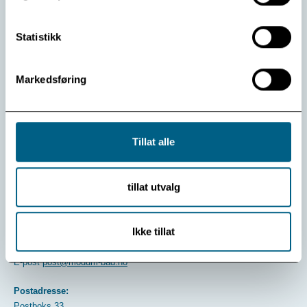
Les mer
Statistikk
Markedsføring
Vis flere
Se arkiv
Tillat alle
tillat utvalg
Ikke tillat
Kontakt oss:
Telefon
32 74 97 00
E-post
post@modum-bad.no
Postadresse:
Postboks 33