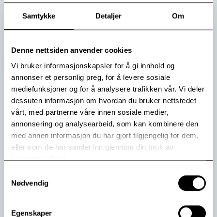
Samtykke
Detaljer
Om
Les mer
Denne nettsiden anvender cookies
Vi bruker informasjonskapsler for å gi innhold og
annonser et personlig preg, for å levere sosiale
mediefunksjoner og for å analysere trafikken vår. Vi deler
dessuten informasjon om hvordan du bruker nettstedet
vårt, med partnerne våre innen sosiale medier,
annonsering og analysearbeid, som kan kombinere den
med annen informasjon du har gjort tilgjengelig for dem,
eller som de har samlet inn gjennom din bruk av
tjenestene deres.
Samtykkevalg
Nødvendig
Først i Norden
Modum Bad tar i bruk et datastyrt medisinkabinett.
Egenskaper