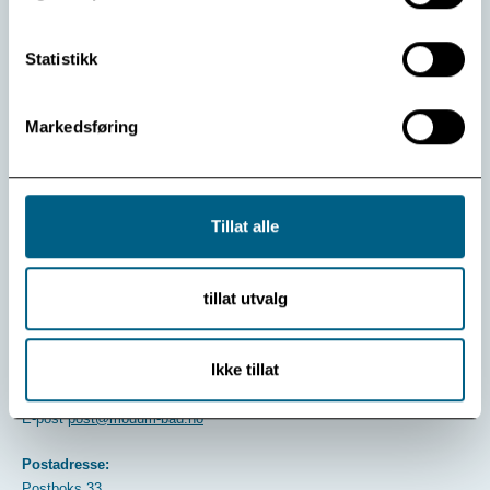
Les mer
Statistikk
Markedsføring
Vis flere
Se arkiv
Tillat alle
tillat utvalg
Ikke tillat
Kontakt oss:
Telefon
32 74 97 00
E-post
post@modum-bad.no
Postadresse:
Postboks 33