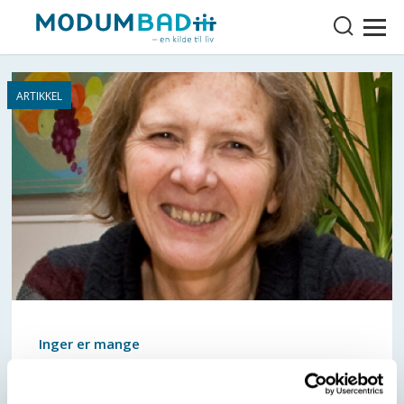
Inger er mange
«Bare meg…» er romanen om Inger og vennene hun
skapte.