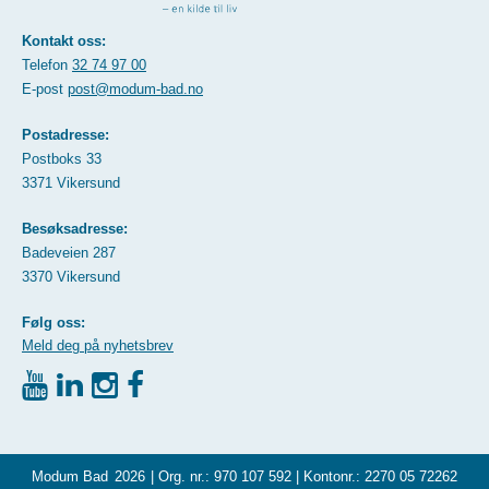
Kontakt oss:
Telefon
32 74 97 00
E-post
post@modum-bad.no
Postadresse:
Postboks 33
3371 Vikersund
Besøksadresse:
Badeveien 287
3370 Vikersund
Følg oss:
Meld deg på nyhetsbrev
Modum Bad
2026
| Org. nr.: 970 107 592 | Kontonr.: 2270 05 72262