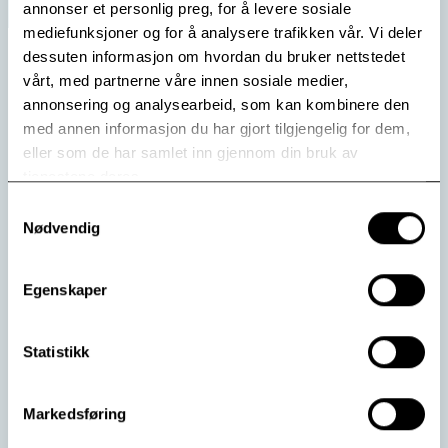
annonser et personlig preg, for å levere sosiale
mediefunksjoner og for å analysere trafikken vår. Vi deler
dessuten informasjon om hvordan du bruker nettstedet
vårt, med partnerne våre innen sosiale medier,
annonsering og analysearbeid, som kan kombinere den
med annen informasjon du har gjort tilgjengelig for dem,
eller som de har samlet inn gjennom din bruk av
tjenestene deres.
Samtykkevalg
Nødvendig
Nytt om terapi for sosial fobi
Egenskaper
Sammen med en av de fremste eksperter på
interpersonlig terapi i verden, John C. Markowitz, har
Statistikk
fem ansatte ved Modum Bad forfattet en bok om
temaet.
Markedsføring
Fem ansatte ved Modum Bad har bidratt til boka om